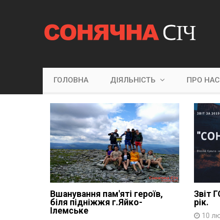
ГОЛОВНА
ДІЯЛЬНІСТЬ
ПРО НА
Вшанування пам'яті героїв,
Звіт Г
біля підніжжя г.Яйко-
рік.
Ілемське
10 лю