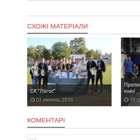
СХОЖІ МАТЕРІАЛИ
Пропон
СК "Логос"
кіно!
03 липень, 2016
16 г
КОМЕНТАРІ