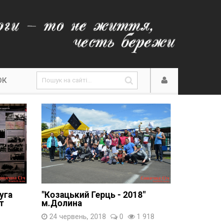
ОК
уга
"Козацький Герць - 2018"
т
м.Долина
24 червень, 2018
0
1 918