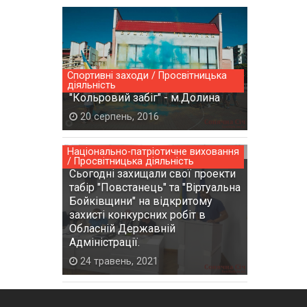
Спортивні заходи / Просвітницька
діяльність
"Кольровий забіг" - м.Долина
20 серпень, 2016
Національно-патріотичне виховання
/ Просвітницька діяльність
Сьогодні захищали свої проекти
табір "Повстанець" та "Віртуальна
Бойківщини" на відкритому
захисті конкурсних робіт в
Обласній Державній
Адміністрації.
24 травень, 2021