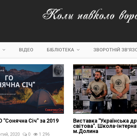
С
ВІДЕО
БІБЛІОТЕКА
ЗВОРОТНІЙ ЗВ'ЯЗ
О "Сонячна Січ" за 2019
Виставка "Українська др
світова". Школа-інтерна
м.Долина
тий, 2020
0
1 296