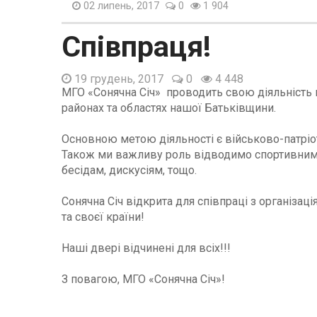
02 липень, 2017
0
1 904
Співпраця!
19 грудень, 2017
0
4 448
МГО «Сонячна Січ» проводить свою діяльність в с
районах та областях нашої Батьківщини.
Основною метою діяльності є військово-патріо
Також ми важливу роль відводимо спортивним т
бесідам, дискусіям, тощо.
Сонячна Січ відкрита для співпраці з організац
та своєї країни!
Наші двері відчинені для всіх!!!
З повагою, МГО «Сонячна Січ»!