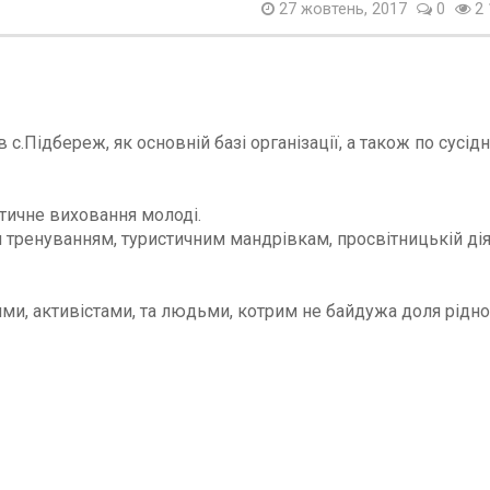
27 жовтень, 2017
0
2 
.Підбереж, як основній базі організації, а також по сусідн
тичне виховання молоді.
ренуванням, туристичним мандрівкам, просвітницькій дія
іями, активістами, та людьми, котрим не байдужа доля рідн