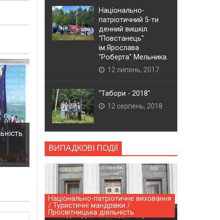
Національно-
патріотичний 5-ти
денний вишкіл
"Повстанець"
ім.Ярослава
"Роберта" Мельника.
12 липень, 2017
"Табори - 2018"
12 серпень, 2018
льність
ВИПАДКОВІ ПОДІЇ
Національно-патріотичне виховання
/ Туристичні мандрівки /
Просвітницька діяльність
Поїздка до Києва, день третій.