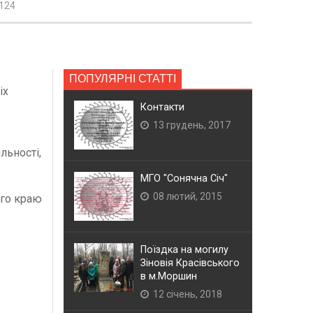
124
ПОПУЛЯРНІ СТАТТІ
іх
Контакти
13 грудень, 2017
льності,
МГО "Сонячна Січ"
08 лютий, 2015
ого краю
Поїздка на могилу
Зіновія Красівського
в м.Моршин
12 січень, 2018