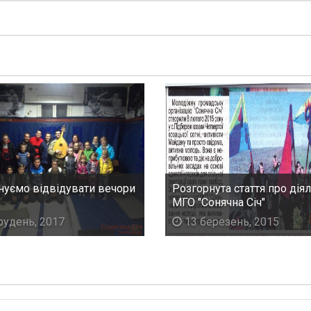
уємо відвідувати вечори
Розгорнута стаття про дія
МГО "Сонячна Січ"
рудень, 2017
13 березень, 2015