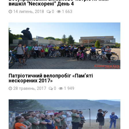
вишкіл "Nескорені" День 4
14 липень, 2018
0
1 663
Патріотичний велопробіг «Пам’яті
нескорених 2017»
28 травень, 2017
0
1 949