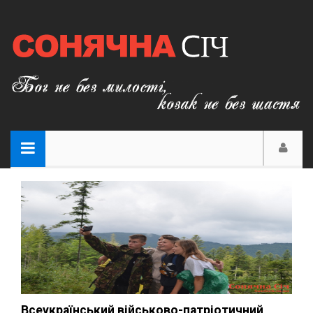
Всеукраїнський військово-патріотичний