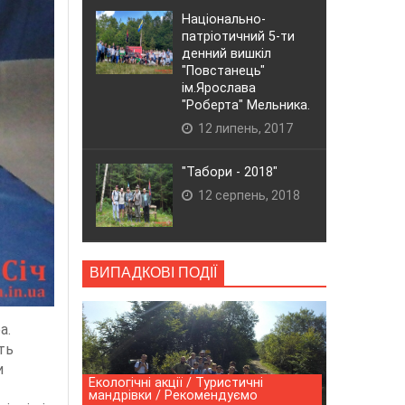
Національно-
патріотичний 5-ти
денний вишкіл
"Повстанець"
ім.Ярослава
"Роберта" Мельника.
12 липень, 2017
"Табори - 2018"
12 серпень, 2018
ВИПАДКОВІ ПОДІЇ
а.
ть
и
Екологічні акції / Туристичні
мандрівки / Рекомендуємо