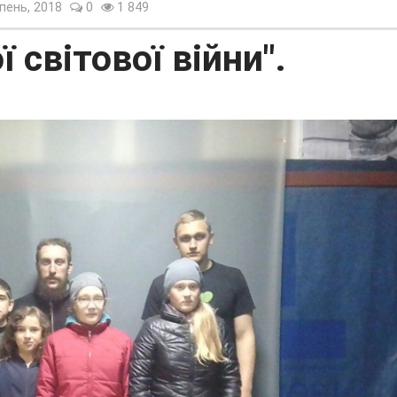
пень, 2018
0
1 849
 світової війни".