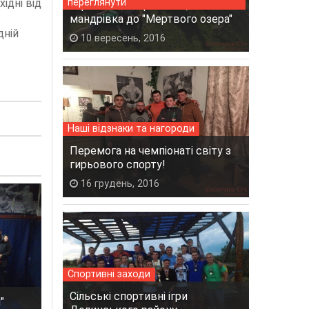
хідні від
переглянути
"Приємне з корисним", або
мандрівка до "Мертвого озера"
дній
10 вересень, 2016
Наші відзнаки та нагороди
Перемога на чемпіонаті світу з
гирьового спорту!
16 грудень, 2016
Спортивні заходи
Сільські спортивні ігри
"