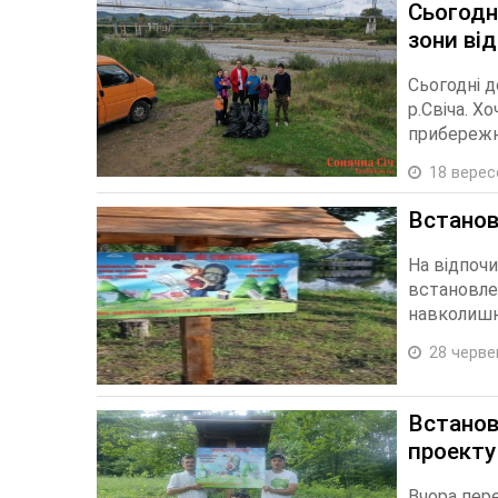
Сьогодн
зони від
Сьогодні д
р.Свіча. Х
прибережну
18 верес
Встанов
На відпочи
встановлен
навколишн
28 черве
Встанов
проекту
Вчора пере