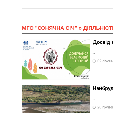
МГО "СОНЯЧНА СІЧ"
»
ДІЯЛЬНІСТ
Досвід 
...
02 січень
Найбруд
...
20 груде