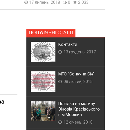
17 липень, 2018
0
2 033
ПОПУЛЯРНІ СТАТТІ
Контакти
13 грудень, 2017
МГО "Сонячна Січ"
08 лютий, 2015
ва
Поїздка на могилу
Зіновія Красівського
в м.Моршин
12 січень, 2018