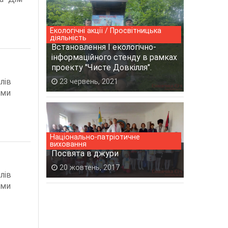
Екологічні акції / Просвітницька
діяльність
Встановлення І екологічно-
інформаційного стенду в рамках
проекту "Чисте Довкілля".
лів
23 червень, 2021
 ми
Національно-патріотичне
виховання
Посвята в джури
20 жовтень, 2017
лів
 ми