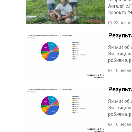
Ангела" с.
проекту "Ч
23 черве
Результ
Як ми і об
Витвицької
робили в р
10 черве
Результ
Як ми і об
Витвицької
робили в р
10 черве