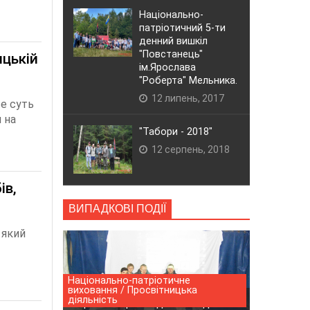
Національно-
патріотичний 5-ти
денний вишкіл
"Повстанець"
ицькій
ім.Ярослава
"Роберта" Мельника.
12 липень, 2017
се суть
 на
"Табори - 2018"
12 серпень, 2018
ів,
ВИПАДКОВІ ПОДІЇ
 який
Національно-патріотичне
виховання / Просвітницька
діяльність
Черговий фільм для молоді.