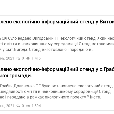
лено екологічно-інформаційний стенд у Витв
.
 Січ було надано Вигодській ТГ екологічний стенд, який не
ті сміття в навколишньому середовищі! Стенд встановили
 у смт.Вигода. Стенд виготовлено і передано в...
нь, 2021
0
1 415
лено екологічно-інформаційний стенд у с.Граб
кої громади.
Грабів, Долинська ТГ було встановлено екологічний стенд,
 шкідливості сміття в навколишньому середовищі! Стенд
о і передано в рамках екологічного проекту "Чисте...
нь, 2021
0
1 594