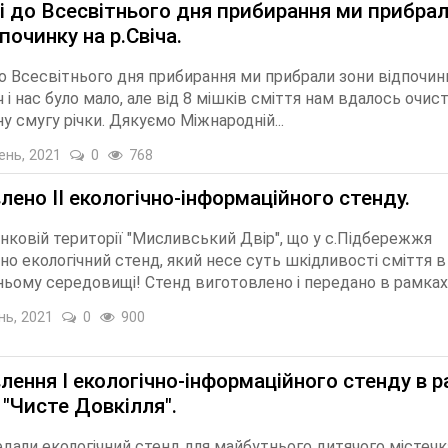
і до Всесвітнього дня прибирання ми прибра
починку на р.Свіча.
о Всесвітнього дня прибирання ми прибрали зони відпочин
оч і нас було мало, але від 8 мішків сміття нам вдалось очис
 смугу річки. Дякуємо Міжнародній...
ень, 2021
0
768
лено ІІ екологічно-інформаційного стенду.
нковій території "Мисливський Двір", що у с.Підбережжя
о екологічний стенд, який несе суть шкідливості сміття в
ьому середовищі! Стенд виготовлено і передано в рамках.
нь, 2021
0
900
лення І екологічно-інформаційного стенду в 
 "Чисте Довкілля".
дали екологічний стенд для майбутнього дитячого містечк