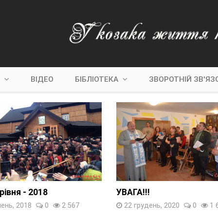
С
ВІДЕО
БІБЛІОТЕКА
ЗВОРОТНІЙ ЗВ'ЯЗ
івня - 2018
УВАГА!!!
чень, 2018
0
2 567
22 грудень, 2020
0
1 