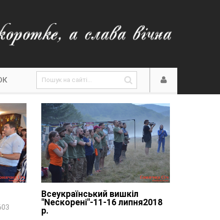
ОК
Всеукраїнський вишкіл
"Nескорені"-11-16 липня2018
603
р.