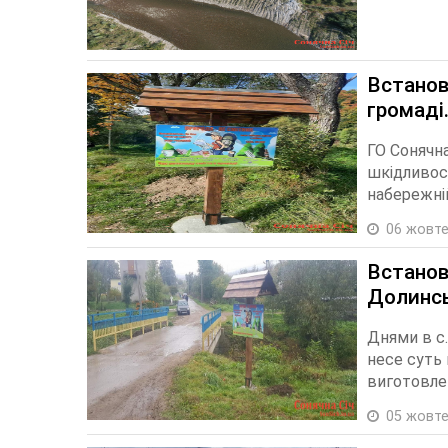
Встанов
громаді
ГО Сонячна
шкідливос
набережній
06 жовте
Встанов
Долинсь
Днями в с.
несе суть
виготовлен
05 жовте