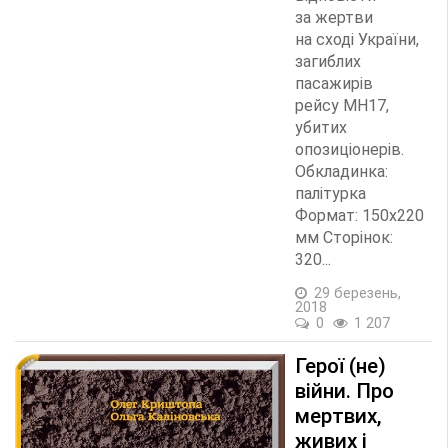
за жертви
на сході України,
загиблих
пасажирів
рейсу MН17,
убитих
опозиціонерів.
Обкладинка:
палітурка
Формат: 150x220
мм Сторінок:
320...
29 березень,
2018
0
1 207
Герої (не)
війни. Про
мертвих,
живих і