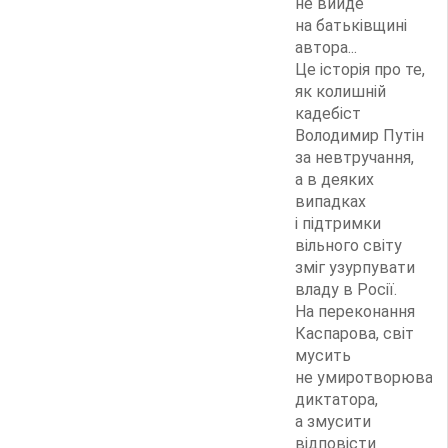
не вийде
на батьківщині
автора...
Це історія про те,
як колишній
кадебіст
Володимир Путін
за невтручання,
а в деяких
випадках
і підтримки
вільного світу
зміг узурпувати
владу в Росії.
На переконання
Каспарова, світ
мусить
не умиротворюват
диктатора,
а змусити
відповісти