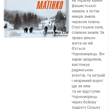
на Україну хвиля
фашистської
навали, а потім
німців змела
червона повінь.
Спустошені села,
спалена земля. За
право вільно
жити на ній
б’ється
Чорноморець. Він
карає зрадників,
вистежує
радянських
агентів, та хитрий
і незримий ворог
іде за ним
та не відступає.
Чорноморець
через бойову
подругу Соньку