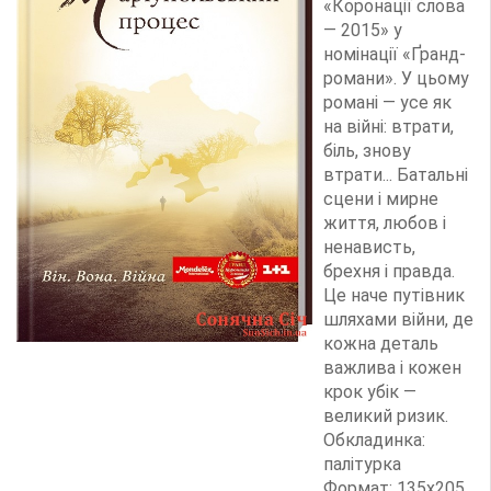
«Коронації слова
— 2015» у
номінації «Ґранд-
романи». У цьому
романі — усе як
на війні: втрати,
біль, знову
втрати... Батальні
сцени і мирне
життя, любов і
ненависть,
брехня і правда.
Це наче путівник
шляхами війни, де
кожна деталь
важлива і кожен
крок убік —
великий ризик.
Обкладинка:
палітурка
Формат: 135х205