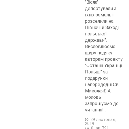
"Вісла"
депортували з
їхніх земель і
розселили на
Півночі й Заході
польської
держави".
Висловлюємо
щиру подяку
авторам проекту
"Останні Українці
Польщі" за
подарунки
напередодні Св.
Миколая!) А
молодь
запрошуємо до
читання!...
29 листопад,
2019
0
791