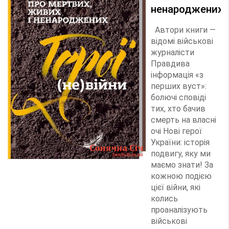
ненароджених
Автори книги —
відомі військові
журналісти
Правдива
інформація «з
перших вуст»:
болючі сповіді
тих, хто бачив
смерть на власні
очі Нові герої
України: історія
подвигу, яку ми
маємо знати! За
кожною подією
цієї війни, які
колись
проаналізують
військові