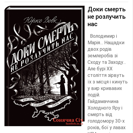
Доки смерть
не розлучить
нас
Володимир і
Марія… Нащадки
двох родів
землеробів зі
Сходу та Заходу…
Але бурі ХХ
століття зірвуть
їх з місця і кинуть
у вир кривавих
подій.
Гайдамаччина
Холодного Яру і
смерть від
голодомору 30-х
років, бої у лавах