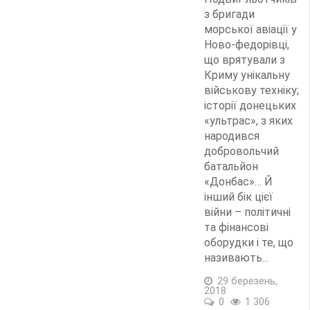
з бригади
морської авіації у
Ново-федорівці,
що врятували з
Криму унікальну
військову техніку;
історії донецьких
«ультрас», з яких
народився
добровольчий
батальйон
«Донбас»… Й
інший бік цієї
війни – політичні
та фінансові
оборудки і те, що
називають...
29 березень,
2018
0
1 306