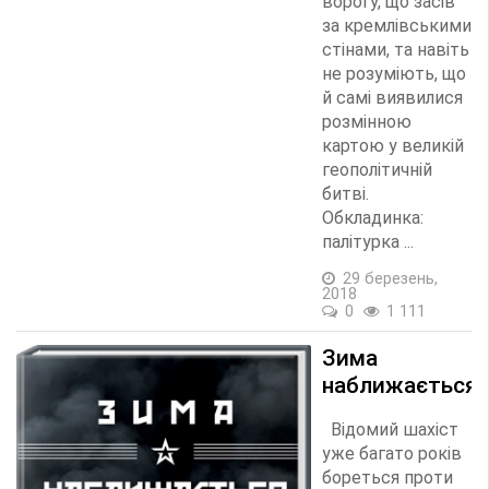
ворогу, що засів
за кремлівськими
стінами, та навіть
не розуміють, що
й самі виявилися
розмінною
картою у великій
геополітичній
битві.
Обкладинка:
палітурка ...
29 березень,
2018
0
1 111
Зима
наближається
Відомий шахіст
уже багато років
бореться проти