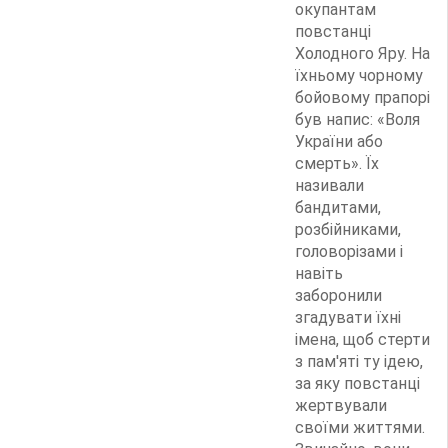
окупантам
повстанці
Холодного Яру. На
їхньому чорному
бойовому прапорі
був напис: «Воля
України або
смерть». Їх
називали
бандитами,
розбійниками,
головорізами і
навіть
заборонили
згадувати їхні
імена, щоб стерти
з пам'яті ту ідею,
за яку повстанці
жертвували
своїми життями.