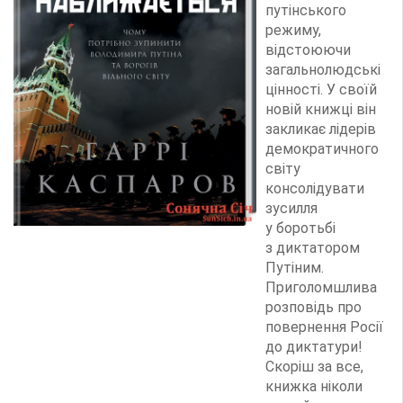
путінського
режиму,
відстоюючи
загальнолюдські
цінності. У своїй
новій книжці він
закликає лідерів
демократичного
світу
консолідувати
зусилля
у боротьбі
з диктатором
Путіним.
Приголомшлива
розповідь про
повернення Росії
до диктатури!
Скоріш за все,
книжка ніколи