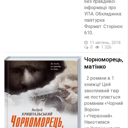
без правдивої
інформації про
УПА. Обкладинка:
палітурка
Формат: Сторінок:
610...
11 квітень, 2018
0
1 326
Чорноморець,
матінко
2 романи в 1
книжці! Цей
захопливий твір
не поступається
романам «Чорний
Ворон»
і «Червоний».
Накотилася