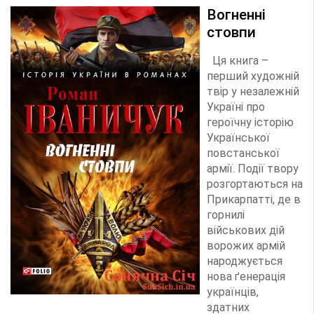
Вогненні
стовпи
Ця книга –
перший художній
твір у незалежній
Україні про
героїчну історію
Української
повстанської
армії. Події твору
розгортаються на
Прикарпатті, де в
горнилі
військових дій
ворожих армій
народжується
нова ґенерація
українців,
здатних