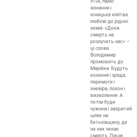
УПА, палкі
зізнання і
юнацька клятва
любові до рідної
землі. «Доки
смерть не
розлучить нас» –
ці слова
Володимир
промовить до
Марійки. Будуть
кохання і зрада,
перемоги і
зневіра, полон і
визволення. А
потім буде
чужина і закритий
шлях на
батьківщину, де
на них чекає
смерть. Лише