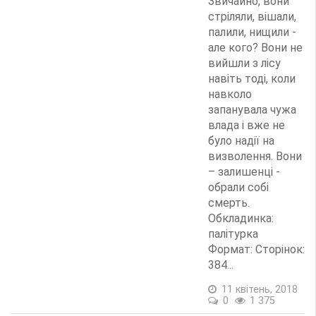
Звичайно, вони
стріляли, вішали,
палили, нищили -
але кого? Вони не
вийшли з лісу
навіть тоді, коли
навколо
запанувала чужа
влада і вже не
було надії на
визволення. Вони
– залишенці -
обрали собі
смерть.
Обкладинка:
палітурка
Формат: Сторінок:
384...
11 квітень, 2018
0
1 375