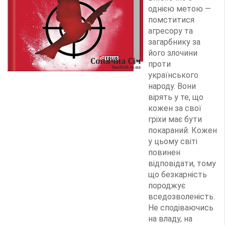
однією метою —
помститися
агресору та
загарбнику за
його злочини
проти
українського
народу. Вони
вірять у те, що
кожен за свої
гріхи має бути
покараний. Кожен
у цьому світі
повинен
відповідати, тому
що безкарність
породжує
вседозволеність.
Не сподіваючись
на владу, на