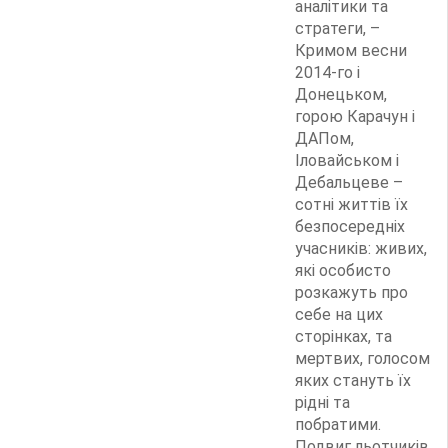
аналітики та
стратеги, –
Кримом весни
2014-го і
Донецьком,
горою Карачун і
ДАПом,
Іловайськом і
Дебальцеве –
сотні життів їх
безпосередніх
учасників: живих,
які особисто
розкажуть про
себе на цих
сторінках, та
мертвих, голосом
яких стануть їх
рідні та
побратими.
Подвиг льотчиків