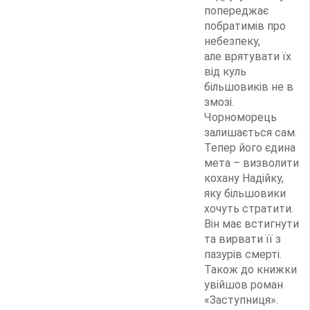
попереджає
побратимів про
небезпеку,
але врятувати їх
від куль
більшовиків не в
змозі.
Чорноморець
залишається сам.
Тепер його єдина
мета – визволити
кохану Надійку,
яку більшовики
хочуть стратити.
Він має встигнути
та вирвати її з
пазурів смерті.
Також до книжки
увійшов роман
«Заступниця».