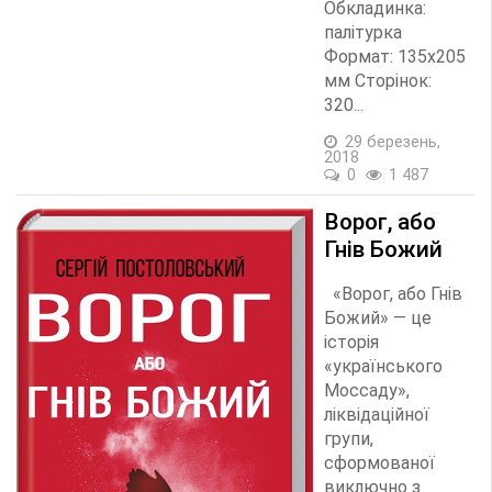
Обкладинка:
палітурка
Формат: 135х205
мм Сторінок:
320...
29 березень,
2018
0
1 487
Ворог, або
Гнів Божий
«Ворог, або Гнів
Божий» — це
історія
«українського
Моссаду»,
ліквідаційної
групи,
сформованої
виключно з