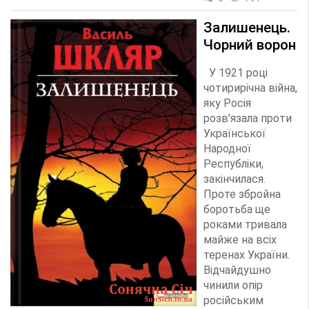
Залишенець.
Чорний ворон
У 1921 році
чотирирічна війна,
яку Росія
розв'язала проти
Української
Народної
Республіки,
закінчилася.
Проте збройна
боротьба ще
роками тривала
майже на всіх
теренах України.
Відчайдушно
чинили опір
російським