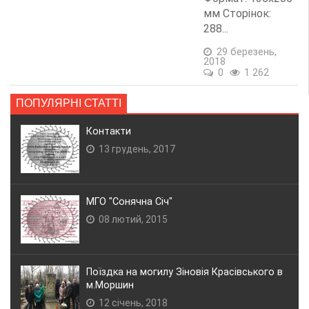
мм Сторінок:
288...
29 березень,
2018
0
1 262
ПОПУЛЯРНІ СТАТТІ
Контакти
13 грудень, 2017
МГО "Сонячна Січ"
08 лютий, 2015
Поїздка на могилу Зіновія Красівського в
м.Моршин
12 січень, 2018