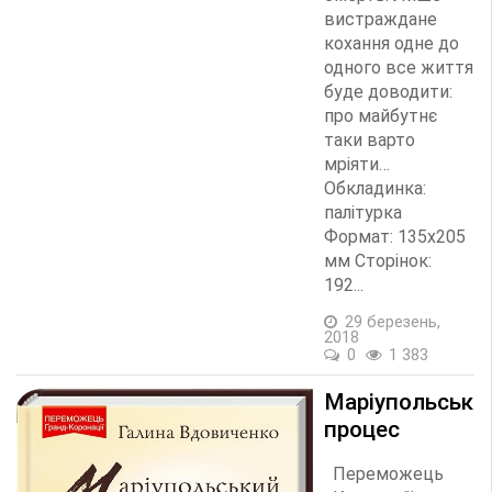
вистраждане
кохання одне до
одного все життя
буде доводити:
про майбутнє
таки варто
мріяти…
Обкладинка:
палітурка
Формат: 135х205
мм Сторінок:
192...
29 березень,
2018
0
1 383
Маріупольськи
процес
Переможець