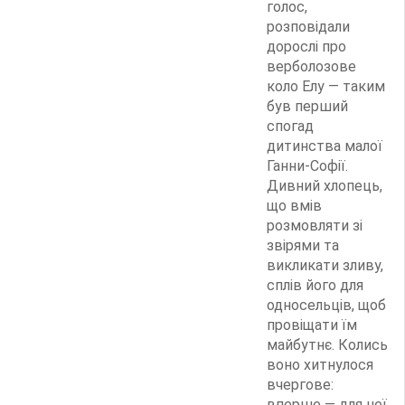
голос,
розповідали
дорослі про
верболозове
коло Елу — таким
був перший
спогад
дитинства малої
Ганни-Софії.
Дивний хлопець,
що вмів
розмовляти зі
звірями та
викликати зливу,
сплів його для
односельців, щоб
провіщати їм
майбутнє. Колись
воно хитнулося
вчергове:
вперше — для неї,