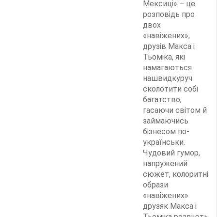
Мексиці» – це
розповідь про
двох
«навіжених»,
друзів Макса і
Тьоміка, які
намагаються
нашвидкуруч
сколотити собі
багатство,
гасаючи світом й
займаючись
бізнесом по-
українськи.
Чудовий гумор,
напружений
сюжет, колоритні
образи
«навіжених»
друзяк Макса і
Тьоміка розвіють