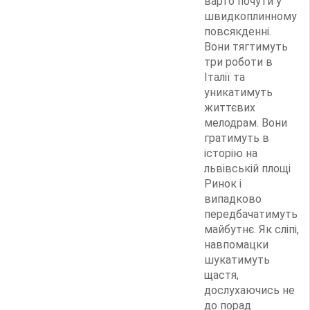
варто почути у
швидкоплинному
повсякденні.
Вони тягтимуть
три роботи в
Італії та
уникатимуть
життєвих
мелодрам. Вони
гратимуть в
історію на
львівській площі
Ринок і
випадково
передбачатимуть
майбутнє. Як сліпі,
навпомацки
шукатимуть
щастя,
дослухаючись не
до порад