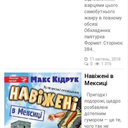
взірцями цього
самобутнього
жанру в повному
обсязі.
Обкладинка:
палітурка
Формат: Сторінок:
384...
11 квітень, 2018
0
1 316
Навіжені в
Мексиці
Пригоди і
подорожі, щедро
розбавлені
дотепним
гумором — це те,
чого так не