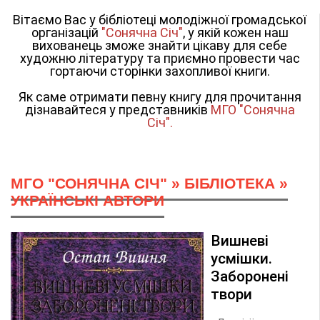
Вітаємо Вас у бібліотеці молодіжної громадської
організацій
"Сонячна Січ"
, у якій кожен наш
вихованець зможе знайти цікаву для себе
художню літературу та приємно провести час
гортаючи сторінки захопливої книги.
Як саме отримати певну книгу для прочитання
дізнавайтеся у представників
МГО "Сонячна
Січ".
МГО "СОНЯЧНА СІЧ"
»
БІБЛІОТЕКА
»
УКРАЇНСЬКІ АВТОРИ
Вишневі
усмішки.
Заборонені
твори