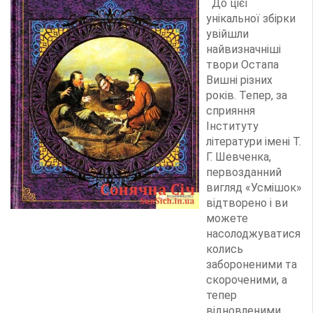
До цієї
унікальної збірки
увійшли
найвизначніші
твори Остапа
Вишні різних
років. Тепер, за
сприяння
Інституту
літератури імені Т.
Г. Шевченка,
первозданний
вигляд «Усмішок»
відтворено і ви
можете
насолоджуватися
колись
забороненими та
скороченими, а
тепер
відновленими