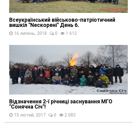
Всеукраїнський військово-патріотичний
вишкіл "Nескорені" День 6.
16 липень, 2018
0
1 612
Відзначення 2-ї річниці заснування МГО
"Сонячна Січ"!
15 лютий, 2017
0
2 083