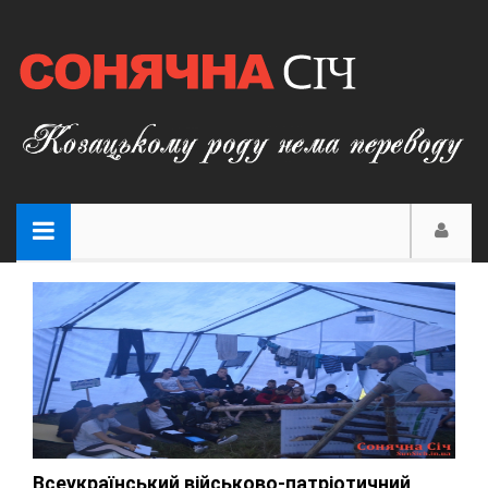
Всеукраїнський військово-патріотичний