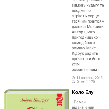
зимову нудьгу та
неодмінно
зігріють серце
гарячим повітрям
далекої Мексики.
Автор цього
пригодницько –
комедійного
роману Макс
Кідрук радить
прочитати його
усім
романтичним...
11 квітень, 2018
0
1 170
Коло Елу
Роман,
відзначений