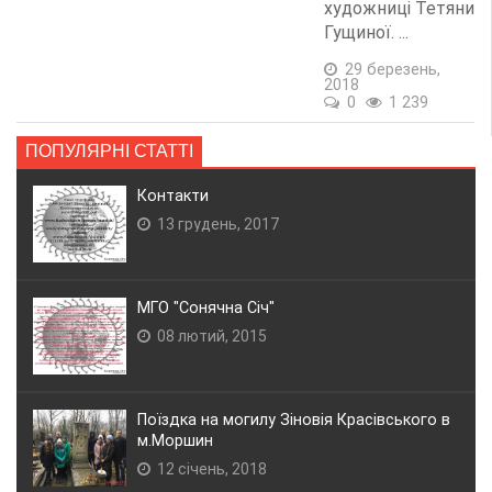
художниці Тетяни
Гущиної. ...
29 березень,
2018
0
1 239
ПОПУЛЯРНІ СТАТТІ
Контакти
13 грудень, 2017
МГО "Сонячна Січ"
08 лютий, 2015
Поїздка на могилу Зіновія Красівського в
м.Моршин
12 січень, 2018