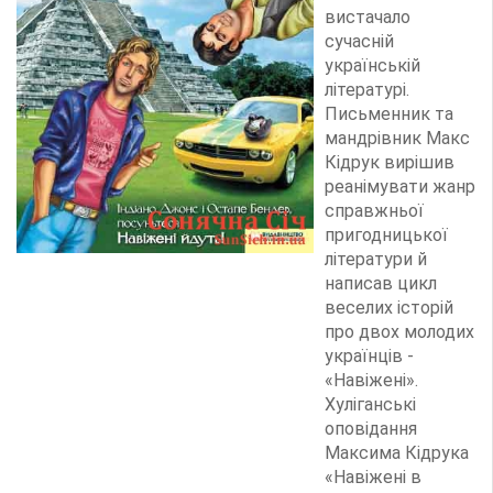
вистачало
сучасній
українській
літературі.
Письменник та
мандрівник Макс
Кідрук вирішив
реанімувати жанр
справжньої
пригодницької
літератури й
написав цикл
веселих історій
про двох молодих
українців -
«Навіжені».
Хуліганські
оповідання
Максима Кідрука
«Навіжені в