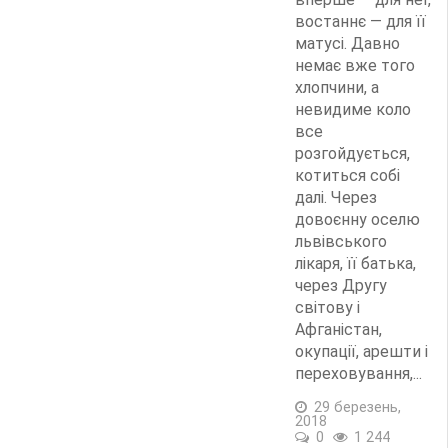
востаннє — для її
матусі. Давно
немає вже того
хлопчини, а
невидиме коло
все
розгойдується,
котиться собі
далі. Через
довоєнну оселю
львівського
лікаря, її батька,
через Другу
світову і
Афганістан,
окупації, арешти і
переховування,...
29 березень,
2018
0
1 244