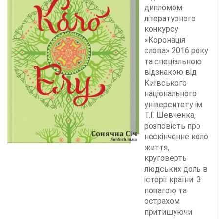
дипломом
літературного
конкурсу
«Коронація
слова» 2016 року
та спеціальною
відзнакою від
Київського
національного
університету ім.
Т.Г. Шевченка,
розповість про
нескінченне коло
життя,
круговерть
людських доль в
історії країни. З
повагою та
острахом
притишуючи