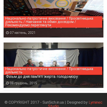
Національно-патріотичне виховання / Просвітницька
діяльність / Навчання та обмін досвідом /
Рекомендуємо переглянути
Молодіжний центр "СІЧ" у віртуальному 3D турі!
07 квітень, 2021
Національно-патріотичне виховання / Просвітницька
діяльність
Фільм до дня пам'яті жертв голодомору
08 грудень, 2015
© COPYRIGHT 2017 - SunSich.in.ua | Designed by
Lyminec
Studio