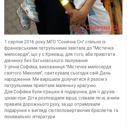
1 серпня 2016 року МГО "Сонячна Січ" спільно із
франківськими патрульними завітала до "Містечка
милосердя", що у с.Крихівці, для того, аби привітати
дівчинку без батьківського піклування.
3-річна Софійка, вихованиця "Містечка милосердя
святого Миколая", святкувала сьогодні свій День
народження. Ми вирішили долучитися й разом з
патрульними привітали маленьку красуню.
Для Софійки були іграшки й подарунки, для її друзів -
цікаві ігри. Діти розповідали вірші, співали пісні, вчили
правила дорожнього руху, за що отримували
подарунки к вигляді світлоповертаючих браслетів та
пізнавальної літератури.