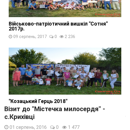
Військово-патріотичний вишкіл "Сотня"
2017р.
09 серпень, 2017
0
2 236
"Козацький Герць 2018"
Візит до "Містечка милосердя" -
19 серпень, 2018
0
1 873
с.Крихівці
01 серпень, 2016
0
1 477