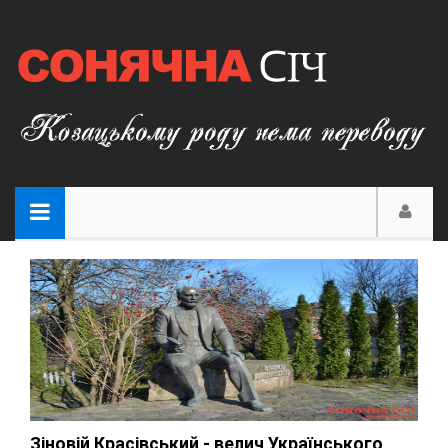
Зіновій Красівський - велич Українського