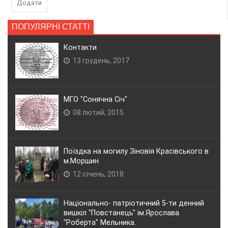
Додати
ПОПУЛЯРНІ СТАТТІ
Контакти
13 грудень, 2017
МГО "Сонячна Січ"
08 лютий, 2015
Поїздка на могилу Зіновія Красівського в
м.Моршин
12 січень, 2018
Національно- патріотичний 5-ти денний
вишкіл "Повстанець" ім.Ярослава
"Роберта" Мельника.