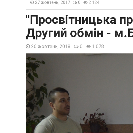
27 жовтень, 2017
0
2 124
"Просвітницька п
Другий обмін - м.
26 жовтень, 2018
0
1 078