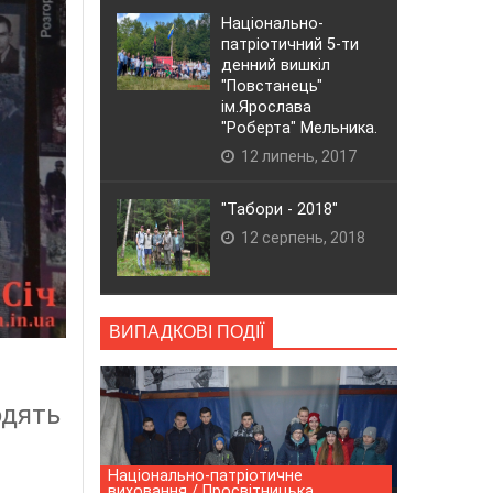
Національно-
патріотичний 5-ти
денний вишкіл
"Повстанець"
ім.Ярослава
"Роберта" Мельника.
12 липень, 2017
"Табори - 2018"
12 серпень, 2018
ВИПАДКОВІ ПОДІЇ
одять
Національно-патріотичне
виховання / Просвітницька