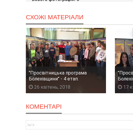
СХОЖІ МАТЕРІАЛИ
"Просвітницька програма
"Просв
Болехівщини" - 4 етап.
Болехі
26 квітень, 2018
17 к
КОМЕНТАРІ