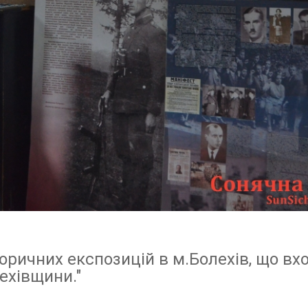
оричних експозицій в м.Болехів, що вх
ехівщини."