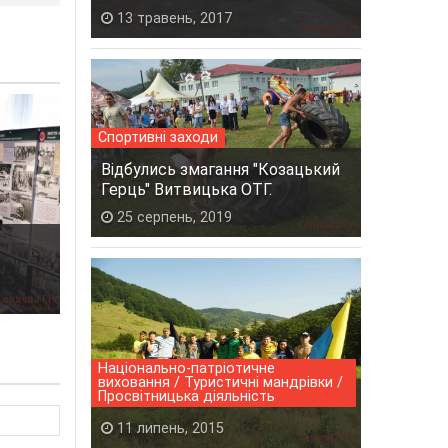
13 травень, 2017
Спортивні заходи
Відбулись змагання "Козацький
Герць" Витвицька ОТГ.
25 серпень, 2019
Національно-патріотичне
виховання / Туристичні мандрівки /
Просвітницька діяльність
"ЯВОРИНА-2015"
11 липень, 2015