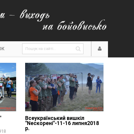
ОК
"
Всеукраїнський вишкіл
"Nескорені"-11-16 липня2018
р.
918