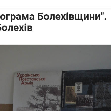
рограма Болехівщини".
Болехів