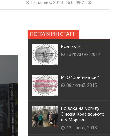
17 липень, 2018
0
2 033
ПОПУЛЯРНІ СТАТТІ
Контакти
13 грудень, 2017
МГО "Сонячна Січ"
08 лютий, 2015
Поїздка на могилу
Зіновія Красівського
в м.Моршин
12 січень, 2018