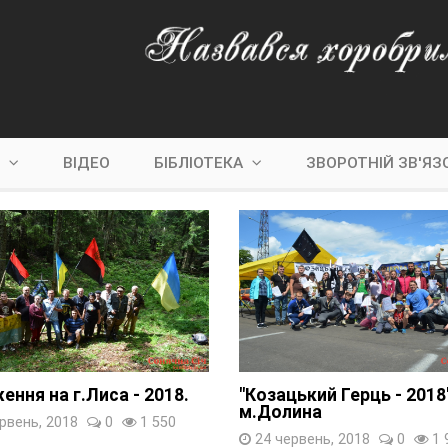
С
ВІДЕО
БІБЛІОТЕКА
ЗВОРОТНІЙ ЗВ'ЯЗ
ення на г.Лиса - 2018.
"Козацький Герць - 2018
м.Долина
рвень, 2018
0
1 550
24 червень, 2018
0
1 