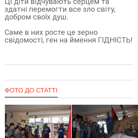
Ці діти відчувають серцем та
здатні перемогти все зло світу,
добром своїх душ.
Саме в них росте це зерно
свідомості, ген на ймення ГІДНІСТЬ!
ФОТО ДО СТАТТІ