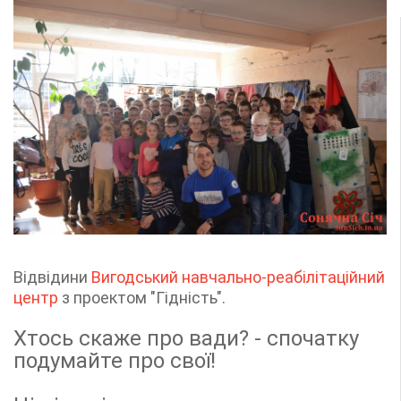
Відвідини
Вигодський навчально-реабілітаційний
центр
з проектом "Гідність".
Хтось скаже про вади? - спочатку
подумайте про свої!