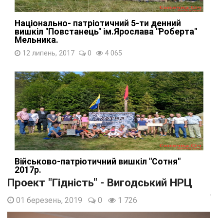
Національно- патріотичний 5-ти денний
вишкіл "Повстанець" ім.Ярослава "Роберта"
Мельника.
12 липень, 2017
0
4 065
Військово-патріотичний вишкіл "Сотня"
2017р.
Проект "Гідність" - Вигодський НРЦ
09 серпень, 2017
0
2 236
01 березень, 2019
0
1 726