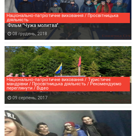
Національно-патріотичне виховання / Просвітницька
діяльність
Фільм "Чужа молитва".
08 грудень, 2018
Національно-патріотичне виховання / Туристичні
мандрівки / Просвітницька діяльність / Рекомендуємо
переглянути / Відео
Військово-патріотичний вишкіл "Сотня" 2017р.
09 серпень, 2017