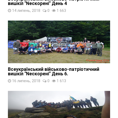
вишкіл "Nескорені" День 4
14 липень, 2018
0
1 663
Всеукраїнський військово-патріотичний
вишкіл "Nескорені" День 6.
16 липень, 2018
0
1 613