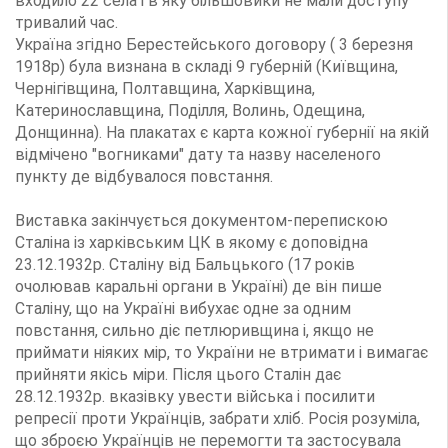
входило 22 села і в яку більшовики не мали доступу
тривалий час.
Україна згідно Берестейського договору ( 3 березня
1918р) була визнана в складі 9 губерній (Київщина,
Чернігівщина, Полтавщина, Харківщина,
Катеринославщина, Поділля, Волинь, Одещина,
Донщинна). На плакатах є карта кожної губернії на якій
відмічено "вогниками" дату та назву населеного
пункту де відбувалося повстання.
Виставка закінчується документом-перепискою
Сталіна із харківським ЦК в якому є доповідна
23.12.1932р. Сталіну від Бальцького (17 років
очолював каральні органи в Україні) де він пише
Сталіну, що на Україні вибухає одне за одним
повстання, сильно діє петлюривщина і, якщо не
приймати ніяких мір, то України не втримати і вимагає
прийняти якісь міри. Після цього Сталін дає
28.12.1932р. вказівку увести війська і посилити
репресії проти Українців, забрати хліб. Росія розуміла,
що зброєю Українців не перемогти та застосувала