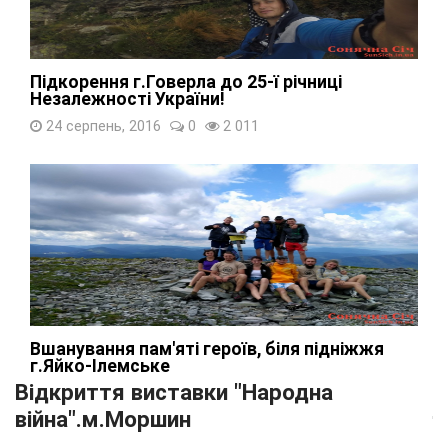
Підкорення г.Говерла до 25-ї річниці
Незалежності України!
24 серпень, 2016
0
2 011
Вшанування пам'яті героїв, біля підніжжя
г.Яйко-Ілемське
Відкриття виставки "Народна
02 липень, 2017
0
1 908
війна".м.Моршин