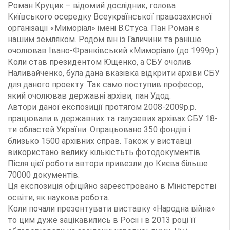
Роман Круцик – відомий дослідник, голова
Київського осередку Всеукраїнської правозахисної
організації «Миморіал» імені В.Стуса. Пан Роман є
нашим земляком. Родом він із Галичини та раніше
очолював Івано-Франківський «Миморіал» (до 1999р.).
Коли став президентом Ющенко, а СБУ очолив
Наливайченко, була дана вказівка відкрити архіви СБУ
для даного проекту. Так само поступив професор,
який очолював державні архіви, пан Удод.
Автори даної експозиції протягом 2008-2009р.р.
працювали в державних та галузевих архівах СБУ 18-
ти областей України. Опрацьовано 350 фондів і
близько 1500 архівних справ. Також у виставці
використано велику кількістьть фотодокументів.
Після цієї роботи автори привезли до Києва більше
70000 документів.
Ця експозиція офіційно зареєстровано в Міністерстві
освіти, як наукова робота.
Коли почали презентувати виставку «Народна війна»
то цим дуже зацікавились в Росії і в 2013 році її