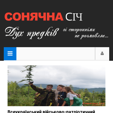
Всеукраїнський військово-патріотичний