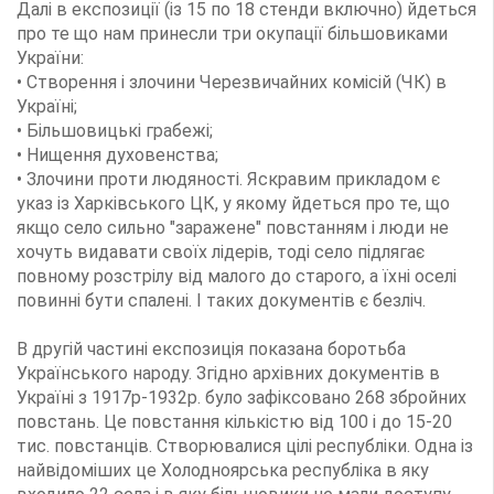
Далі в експозиції (із 15 по 18 стенди включно) йдеться
про те що нам принесли три окупації більшовиками
України:
• Створення і злочини Черезвичайних комісій (ЧК) в
Україні;
• Більшовицькі грабежі;
• Нищення духовенства;
• Злочини проти людяності. Яскравим прикладом є
указ із Харківського ЦК, у якому йдеться про те, що
якщо село сильно "заражене" повстанням і люди не
хочуть видавати своїх лідерів, тоді село підлягає
повному розстрілу від малого до старого, а їхні оселі
повинні бути спалені. І таких документів є безліч.
В другій частині експозиція показана боротьба
Українського народу. Згідно архівних документів в
Україні з 1917р-1932р. було зафіксовано 268 збройних
повстань. Це повстання кількістю від 100 і до 15-20
тис. повстанців. Створювалися цілі республіки. Одна із
найвідоміших це Холодноярська республіка в яку