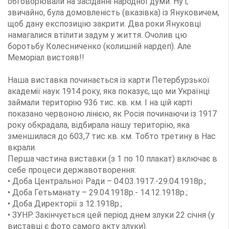
обговорювали на засіданні народної думи. Ну і,
звичайно, була домовленість (вказівка) із Януковичем,
щоб дану експозицію закрити. Два роки Януковці
намагалися втілити задум у життя. Очолив цю
боротьбу Колесниченко (колишній нардеп). Але
Меморіал вистояв!!
Наша виставка починається із карти Петербурзької
академії наук 1914 року, яка показує, що ми Українці
займали територію 936 тис. кв. км. І на цій карті
показано червоною лінією, як Росія починаючи із 1917
року обкрадала, відбирала нашу територію, яка
зменшилася до 603,7 тис кв. км. Тобто третину в Нас
вкрали.
Перша частина виставки (з 1 по 10 плакат) включає в
себе процеси державотворення:
• Доба Центральної Ради – 04.03.1917.-29.04.1918р.;
• Доба Гетьманату – 29.04.1918р.- 14.12.1918р.;
• Доба Директорії з 12.1918р.;
• ЗУНР. Закінчується цей період днем злуки 22 січня (у
виставці є фото самого акту злуки).