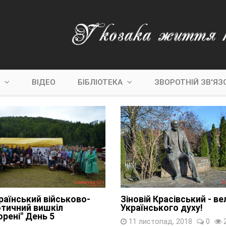
С
ВІДЕО
БІБЛІОТЕКА
ЗВОРОТНІЙ ЗВ'ЯЗ
раїнський військово-
Зіновій Красівський - ве
отичний вишкіл
Українського духу!
орені" День 5
11 листопад, 2018
0
2