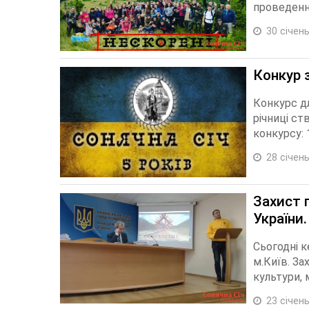
проведенн
30 січень
Конкур з
Конкурс дл
річниці ст
конкурсу: 1
28 січень
Захист п
України.
Сьогодні к
м.Київ. За
культури, 
23 січень