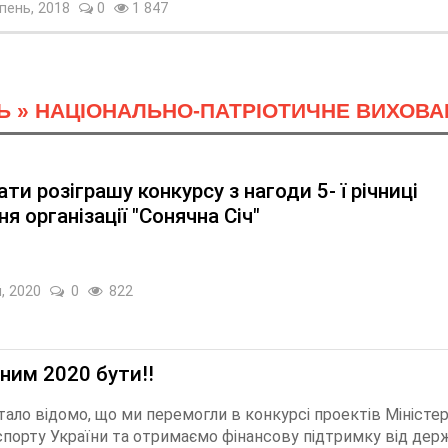
пень, 2018
0
1 847
Ь
»
НАЦІОНАЛЬНО-ПАТРІОТИЧНЕ ВИХОВА
ти розіграшу конкурсу з нагоди 5- ї річниці
я організації "Сонячна Січ"
, 2020
0
822
ним 2020 бути!!
тало відомо, що ми перемогли в конкурсі проектів Міністе
спорту України та отримаємо фінансову підтримку від дер