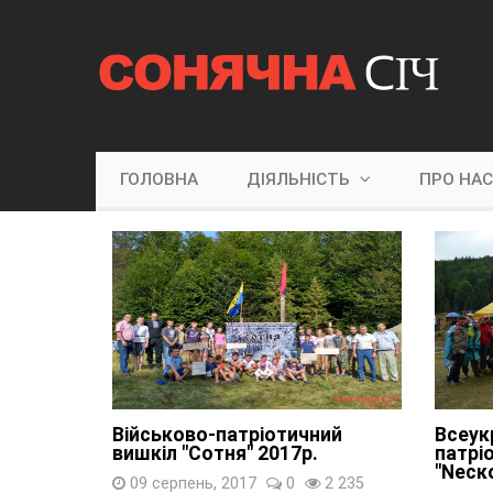
ГОЛОВНА
ДІЯЛЬНІСТЬ
ПРО НА
Військово-патріотичний
Всеук
вишкіл "Сотня" 2017р.
патрі
"Nеск
09 серпень, 2017
0
2 235