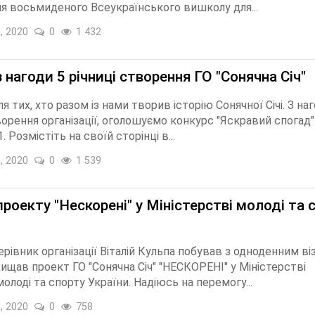
я восьмиденого Всеукраїнського вишколу для...
, 2020
0
1 432
 нагоди 5 річниці створення ГО "Сонячна Січ"
я тих, хто разом із нами творив історію Сонячної Січі. З наг
ворення організації, оголошуємо конкурс "Яскравий спогад"
. Розмістіть на своїй сторінці в...
, 2020
0
1 539
роекту "Нескорені" у Міністерстві молоді та 
ерівник організації Віталій Кульпа побував з одноденним ві
хищав проект ГО "Сонячна Січ" "НЕСКОРЕНІ" у Міністерстві
молоді та спорту України. Надіюсь на перемогу...
, 2020
0
758