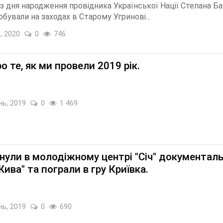
 з дня народження провідника Української Нації Степана Ба
обували на заходах в Старому Угринові...
, 2020
0
746
о те, як ми провели 2019 рік.
нь, 2019
0
1 469
нули в молодіжному центрі "Січ" документал
ива" та пограли в гру Криївка.
нь, 2019
0
690