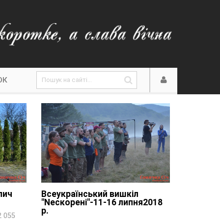
ОК
лич
Всеукраїнський вишкіл
"Nескорені"-11-16 липня2018
р.
 055