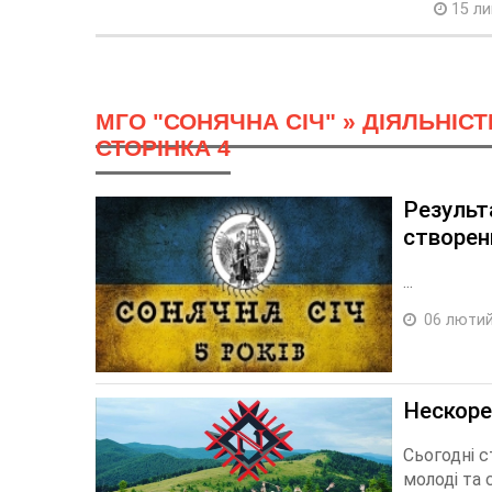
15 ли
МГО "СОНЯЧНА СІЧ"
»
ДІЯЛЬНІСТ
СТОРІНКА 4
Результа
створенн
...
06 лютий
Нескоре
Сьогодні с
молоді та 