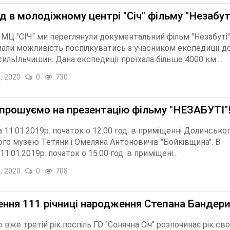
д в молодіжному центрі "Січ" фільму "Незабуті
 МЦ "СІЧ" ми переглянули документальний фільм "Незабуті"
мали можливість поспілкуватись з учасником експедиції д
ильІльчишин. Дана експедиції проїхала більше 4000 км....
, 2020
0
730
апрошуємо на презентацію фільму "НЕЗАБУТІ"!
 11.01.2019р. початок о 12.00 год. в приміщенні Долинсько
го музею Тетяни і Омеляна Антоновичів "Бойківщина". В
1.01.2019р. початок о 15.00 год. в приміщені...
, 2020
0
708
ення 111 річниці народження Степана Бандери
 вже третій рік поспіль ГО "Сонячна Січ" розпочинає рік сво