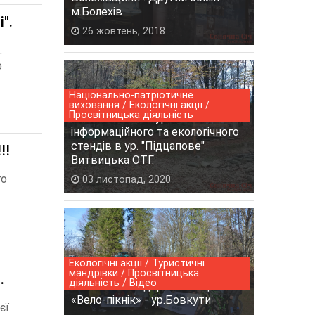
м.Болехів
".
26 жовтень, 2018
.
о
Національно-патріотичне
виховання / Екологічні акції /
Просвітницька діяльність
Встановлення туристично-
інформаційного та екологічного
стендів в ур. "Підцапове"
!!
Витвицька ОТГ.
го
03 листопад, 2020
Екологічні акції / Туристичні
мандрівки / Просвітницька
.
діяльність / Відео
Екологічно-оздоровча акція –
«Вело-пікнік» - ур.Бовкути
єї