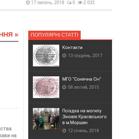
17 липень, 2018
0
2 032
ННЯ
»
ПОПУЛЯРНІ СТАТТІ
Контакти
13 грудень, 2017
МГО "Сонячна Січ"
08 лютий, 2015
Поїздка на могилу
Зіновія Красівського
в м.Моршин
рства
12 січень, 2018
жави на