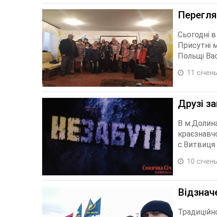
Перегля
Сьогодні в
Присутні 
Польщі Вас
11 січень
Друзі з
В м.Долина
краєзнавчо
с.Витвиця 1
10 січень
Відзнач
Традиційно