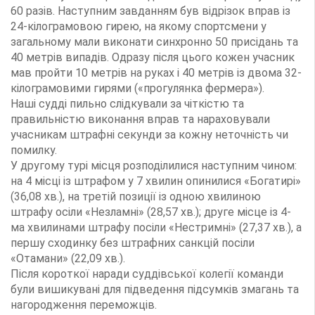
60 разів. Наступним завданням був відрізок вправ із
24-кілограмовою гирею, на якому спортсмени у
загальному мали виконати синхронно 50 присідань та
40 метрів випадів. Одразу після цього кожен учасник
мав пройти 10 метрів на руках і 40 метрів із двома 32-
кілограмовими гирями («прогулянка фермера»).
Наші судді пильно слідкували за чіткістю та
правильністю виконання вправ та нараховували
учасникам штрафні секунди за кожну неточність чи
помилку.
У другому турі місця розподілилися наступним чином:
на 4 місці із штрафом у 7 хвилин опинилися «Богатирі»
(36,08 хв.), на третій позиції із одною хвилиною
штрафу осіли «Незламні» (28,57 хв.); друге місце із 4-
ма хвилинами штрафу посіли «Нестримні» (27,37 хв.), а
першу сходинку без штрафних санкцій посіли
«Отамани» (22,09 хв.).
Після короткої наради суддівської колегії команди
були вишикувані для підведення підсумків змагань та
нагородження переможців.