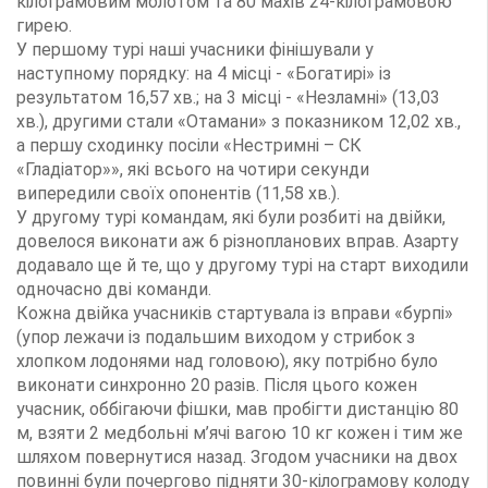
кілограмовим молотом та 80 махів 24-кілограмовою
гирею.
У першому турі наші учасники фінішували у
наступному порядку: на 4 місці - «Богатирі» із
результатом 16,57 хв.; на 3 місці - «Незламні» (13,03
хв.), другими стали «Отамани» з показником 12,02 хв.,
а першу сходинку посіли «Нестримні – СК
«Гладіатор»», які всього на чотири секунди
випередили своїх опонентів (11,58 хв.).
У другому турі командам, які були розбиті на двійки,
довелося виконати аж 6 різнопланових вправ. Азарту
додавало ще й те, що у другому турі на старт виходили
одночасно дві команди.
Кожна двійка учасників стартувала із вправи «бурпі»
(упор лежачи із подальшим виходом у стрибок з
хлопком лодонями над головою), яку потрібно було
виконати синхронно 20 разів. Після цього кожен
учасник, оббігаючи фішки, мав пробігти дистанцію 80
м, взяти 2 медбольні м’ячі вагою 10 кг кожен і тим же
шляхом повернутися назад. Згодом учасники на двох
повинні були почергово підняти 30-кілограмову колоду