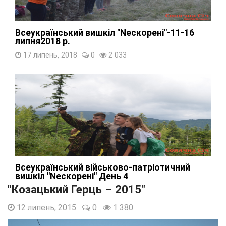
Всеукраїнський вишкіл "Nескорені"-11-16
липня2018 р.
17 липень, 2018
0
2 033
Всеукраїнський військово-патріотичний
вишкіл "Nескорені" День 4
"Козацький Герць – 2015"
14 липень, 2018
0
1 662
12 липень, 2015
0
1 380