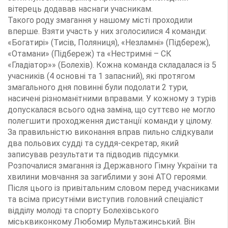
вітерець додавав наснаги учасникам.
Такого роду змагання у нашому місті проходили
вперше. Взяти участь у них зголосилися 4 команди:
«Богатирі» (Тисів, Поляниця), «Незламні» (Підбереж),
«Отамани» (Підбереж) та «Нестримні – СК
«Гладіатор»» (Болехів). Кожна команда складалася із 5
учасників (4 основні та 1 запасний), які протягом
змагального дня повинні були подолати 2 тури,
насичені різноманітними вправами. У кожному з турів
допускалася всього одна заміна, що суттєво не могло
полегшити проходження дистанції команди у цілому.
За правильністю виконання вправ пильно слідкували
два польових судді та суддя-секретар, який
записував результати та підводив підсумки.
Розпочалися змагання із Державного Гімну України та
хвилини мовчання за загиблими у зоні АТО героями.
Після цього із привітальним словом перед учасниками
та всіма присутніми виступив головний спеціаліст
відділу молоді та спорту Болехівського
міськвиконкому Любомир Мультажинський. Він