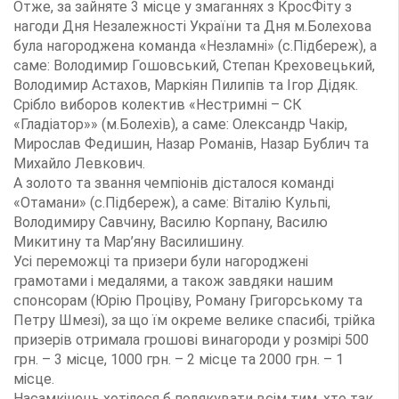
Отже, за зайняте 3 місце у змаганнях з КросФіту з
нагоди Дня Незалежності України та Дня м.Болехова
була нагороджена команда «Незламні» (с.Підбереж), а
саме: Володимир Гошовський, Степан Креховецький,
Володимир Астахов, Маркіян Пилипів та Ігор Дідяк.
Срібло виборов колектив «Нестримні – СК
«Гладіатор»» (м.Болехів), а саме: Олександр Чакір,
Мирослав Федишин, Назар Романів, Назар Бублич та
Михайло Левкович.
А золото та звання чемпіонів дісталося команді
«Отамани» (с.Підбереж), а саме: Віталію Кульпі,
Володимиру Савчину, Василю Корпану, Василю
Микитину та Мар’яну Василишину.
Усі переможці та призери були нагороджені
грамотами і медалями, а також завдяки нашим
спонсорам (Юрію Проціву, Роману Григорському та
Петру Шмезі), за що їм окреме велике спасибі, трійка
призерів отримала грошові винагороди у розмірі 500
грн. – 3 місце, 1000 грн. – 2 місце та 2000 грн. – 1
місце.
Насамкінець хотілося б подякувати всім тим, хто так