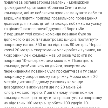
подякував організаторам змагань - молодіжній
громадській організації «Сонячна Січ» та всім
командам, які не побоялися проекзаменувати себе та
вирішили подати приклад правильного проведення
дозвілля для наших дітей та молоді, побажав їм успіху
та цікавої, захоплюючої дружньої боротьби.
У першому турі кожна команда повинна була за
допомогою двох п’ятиметрових шнурів протягнути
покришку вагою 350 кг на відстань 80 метрів. Через
кожні 20 метрів спортсмени мали робити зупинки, на
яких один член команди мав 50 разів ударити по
покришці 10-кілограмовим молотом. Після цього
команда, розбившись на двійки, почерговим
перекиданням повинна була прокантувати ту саму
покришку у зворотньому напрямку. Через кожні 20
метрів дистанції одному учаснику команди
доводилося виконувати ще по 20 махів 24-
кілограмовою гирею. У загальному члени кожної
команди мали протягнути та прокантувати покришку
на відстань 160 метрів, зробити 100 ударів 10-