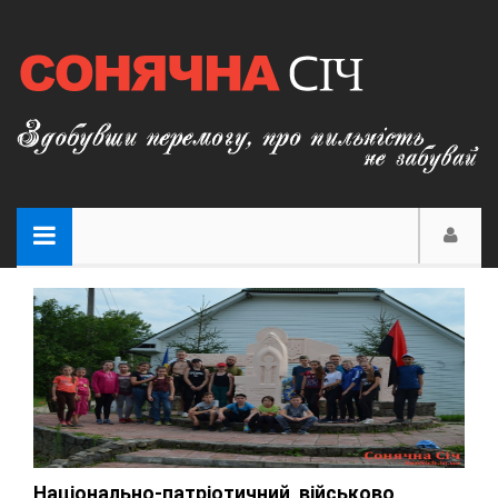
Національно-патріотичний, військово