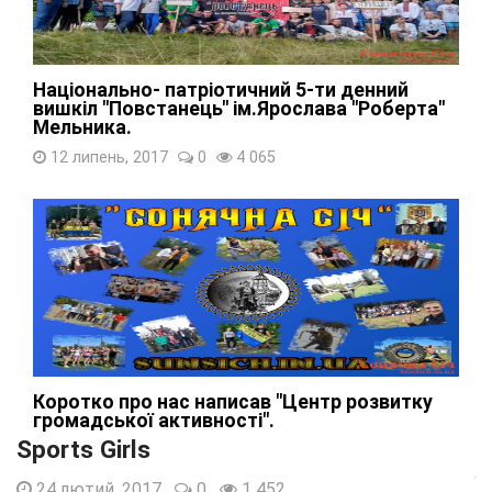
Національно- патріотичний 5-ти денний
вишкіл "Повстанець" ім.Ярослава "Роберта"
Мельника.
12 липень, 2017
0
4 065
Коротко про нас написав "Центр розвитку
громадської активності".
Sports Girls
19 лютий, 2021
0
1 318
24 лютий, 2017
0
1 452