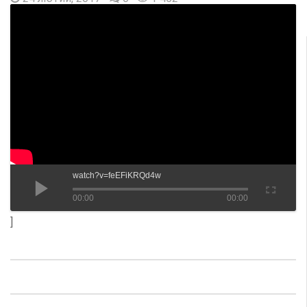
watch?v=feEFiKRQd4w
00:00
00:00
]