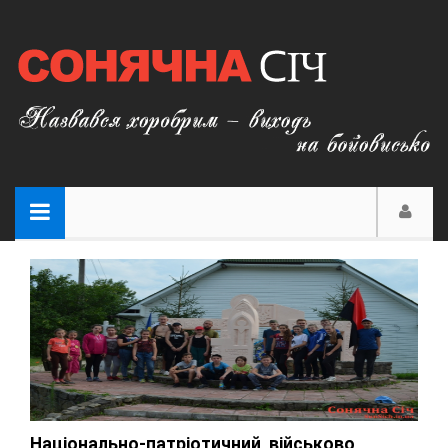
Національно-патріотичний, військово