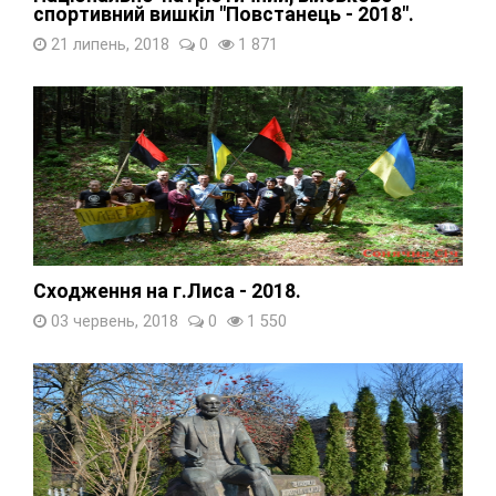
спортивний вишкіл "Повстанець - 2018".
21 липень, 2018
0
1 871
Сходження на г.Лиса - 2018.
03 червень, 2018
0
1 550