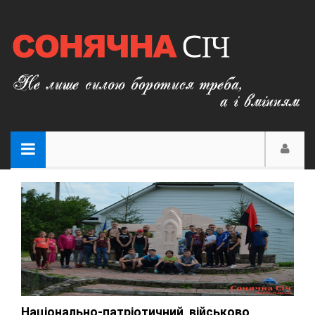
Національно-патріотичний, військово