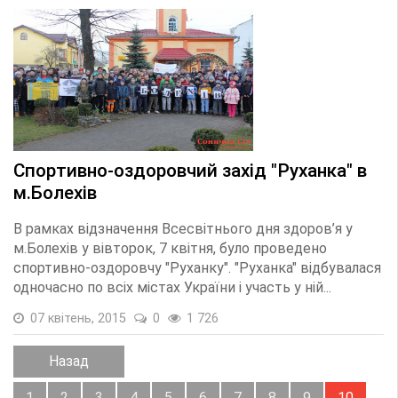
Спортивно-оздоровчий захід "Руханка" в
м.Болехів
В рамках відзначення Всесвітнього дня здоров’я у
м.Болехів у вівторок, 7 квітня, було проведено
спортивно-оздоровчу "Руханку". "Руханка" відбувалася
одночасно по всіх містах України і участь у ній...
07 квітень, 2015
0
1 726
Назад
1
2
3
4
5
6
7
8
9
10