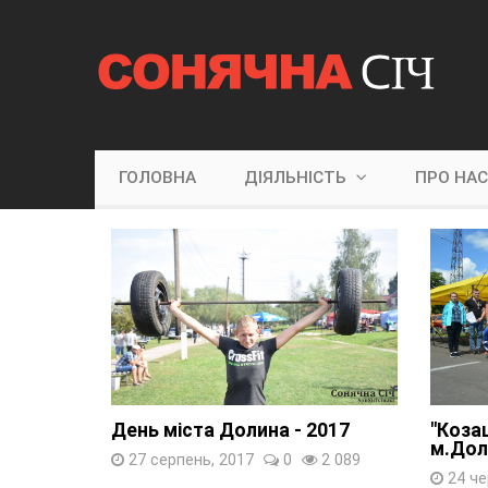
ГОЛОВНА
ДІЯЛЬНІСТЬ
ПРО НА
День міста Долина - 2017
"Козац
м.Дол
27 серпень, 2017
0
2 089
24 че