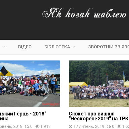
С
ВІДЕО
БІБЛІОТЕКА
ЗВОРОТНІЙ ЗВ'ЯЗ
ький Герць - 2018"
Сюжет про вишкіл
ина
"Нескорені-2019" на ТРК
рвень, 2018
0
1 918
17 липень, 2019
0
1 6