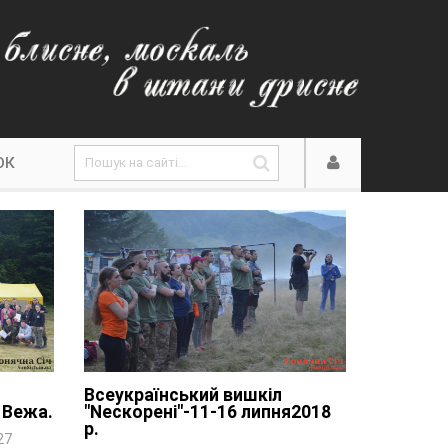
ОК
Всеукраїнський вишкіл
 Вежа.
"Nескорені"-11-16 липня2018
р.
27