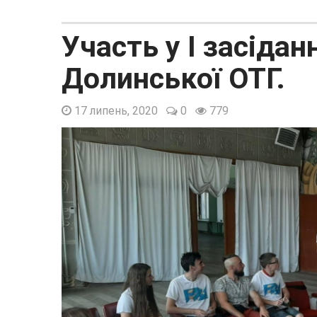
Участь у І засіда
Долинської ОТГ.
17 липень, 2020
0
779