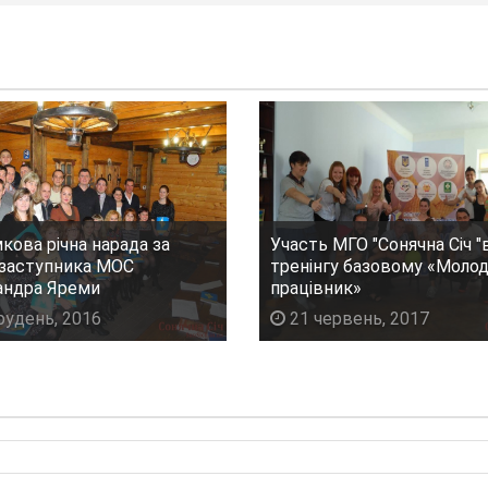
кова річна нарада за
Участь МГО "Сонячна Січ "
 заступника МОС
тренінгу базовому «Моло
андра Яреми
працівник»
рудень, 2016
21 червень, 2017