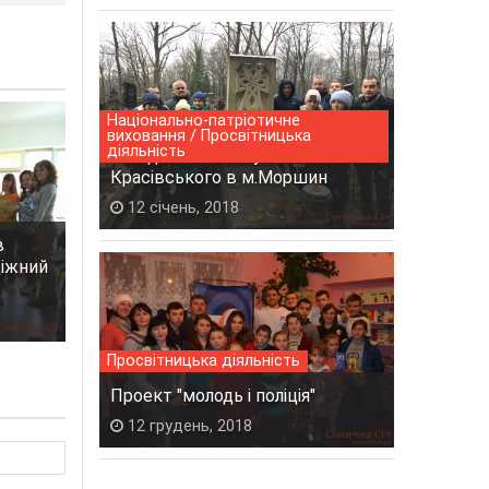
Національно-патріотичне
виховання / Просвітницька
діяльність
Поїздка на могилу Зіновія
Красівського в м.Моршин
12 січень, 2018
в
діжний
Просвітницька діяльність
Проект "молодь і поліція"
12 грудень, 2018