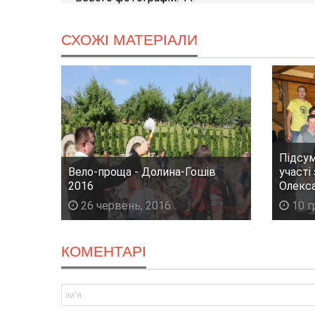
СХОЖІ МАТЕРІАЛИ
Підсум
Вело-проща - Долина-Гошів
участі
2016
Олекс
26 червень, 2016
10 г
КОМЕНТАРІ