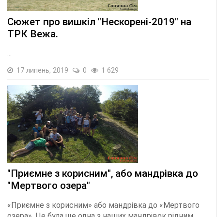
Сюжет про вишкіл "Нескорені-2019" на
ТРК Вежа.
...
17 липень, 2019
0
1 629
"Приємне з корисним", або мандрівка до
"Мертвого озера"
«Приємне з корисним» або мандрівка до «Мертвого
озера». Це була ще одна з наших мандрівок рідним