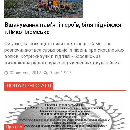
Вшанування пам'яті героїв, біля підніжжя
г.Яйко-Ілемське
Ой у лісі, на полянці, стояли повстанці… Саме так
розпочинаються слова однієї з пісень про Українських
вояків, котрі живучи в підпіллі - боролись за
визволення рідного краю від численних окупаційних...
02 липень, 2017
0
1 907
ПОПУЛЯРНІ СТАТТІ
Про нас