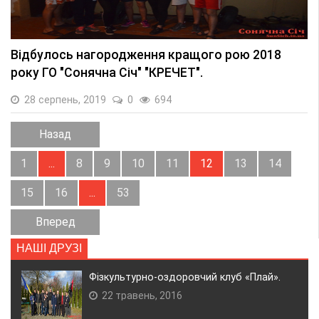
Відбулось нагородження кращого рою 2018
року ГО "Сонячна Січ" "КРЕЧЕТ".
28 серпень, 2019
0
694
Назад
1
...
8
9
10
11
12
13
14
15
16
...
53
Вперед
НАШІ ДРУЗІ
Фізкультурно-оздоровчий клуб «Плай».
22 травень, 2016