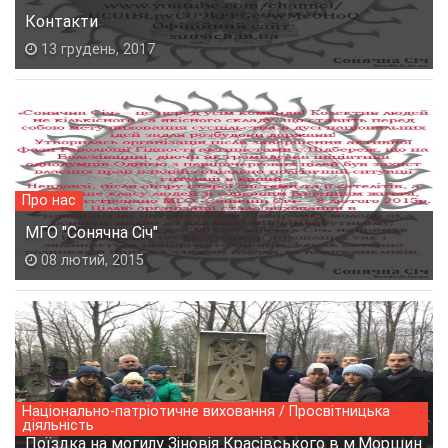
Контакти
13 грудень, 2017
Про нас
МГО "Сонячна Січ"
08 лютий, 2015
Національно-патріотичне виховання / Просвітницька
діяльність
Поїздка на могилу Зіновія Красівського в м.Моршин