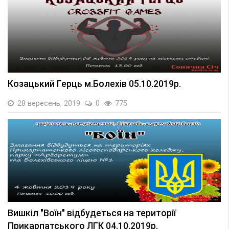
Козацький Герць м.Болехів 05.10.2019р.
28 вересень, 2019
0
775
Вишкіл "Воїн" відбудеться на території
Прикарпатського ЛГК 04.10.2019р.