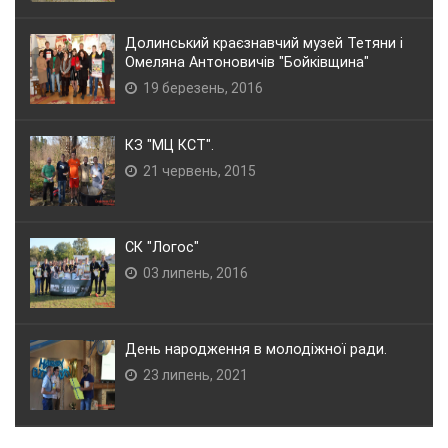
Долинський краєзнавчий музей Тетяни і
Омеляна Антоновичів "Бойківщина"
19 березень, 2016
КЗ "МЦ КСТ".
21 червень, 2015
СК "Логос"
03 липень, 2016
День народження в молодіжної ради.
23 липень, 2021