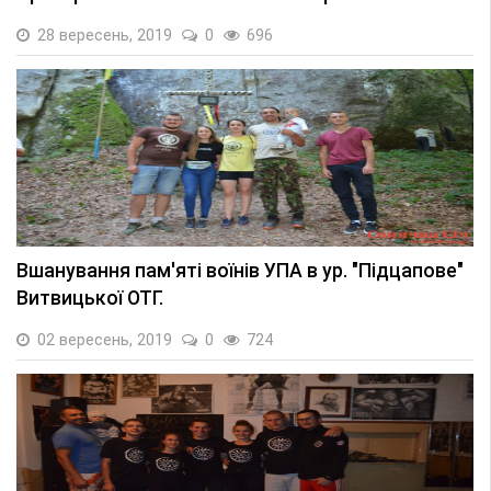
28 вересень, 2019
0
696
Вшанування пам'яті воїнів УПА в ур. "Підцапове"
Витвицької ОТГ.
02 вересень, 2019
0
724