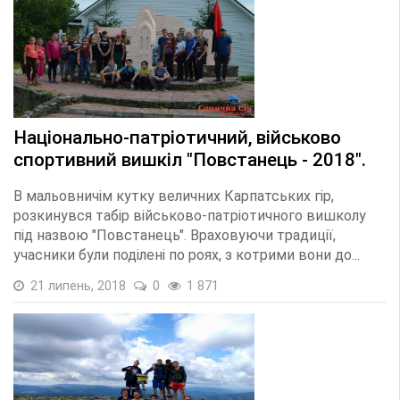
Національно-патріотичний, військово
спортивний вишкіл "Повстанець - 2018".
В мальовничім кутку величних Карпатських гір,
розкинувся табір військово-патріотичного вишколу
під назвою "Повстанець". Враховуючи традиції,
учасники були поділені по роях, з котрими вони до...
21 липень, 2018
0
1 871