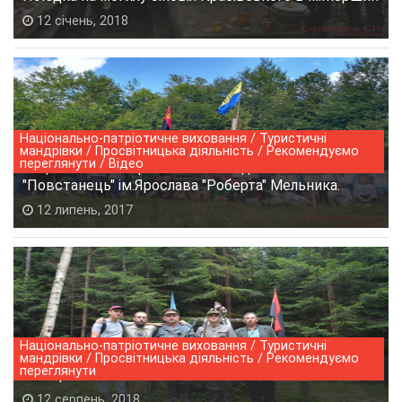
12 січень, 2018
Національно-патріотичне виховання / Туристичні
мандрівки / Просвітницька діяльність / Рекомендуємо
переглянути / Відео
Національно- патріотичний 5-ти денний вишкіл
"Повстанець" ім.Ярослава "Роберта" Мельника.
12 липень, 2017
Національно-патріотичне виховання / Туристичні
мандрівки / Просвітницька діяльність / Рекомендуємо
переглянути
"Табори - 2018"
12 серпень, 2018