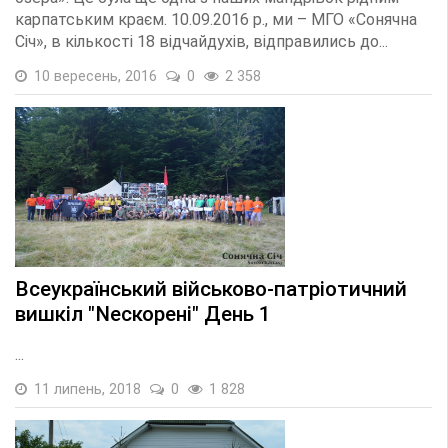
карпатським краєм. 10.09.2016 р., ми – МГО «Сонячна
Січ», в кількості 18 відчайдухів, відправились до...
10 вересень, 2016
0
2 358
Всеукраїнський військово-патріотичний
вишкіл "Nескорені" День 1
...
11 липень, 2018
0
1 828