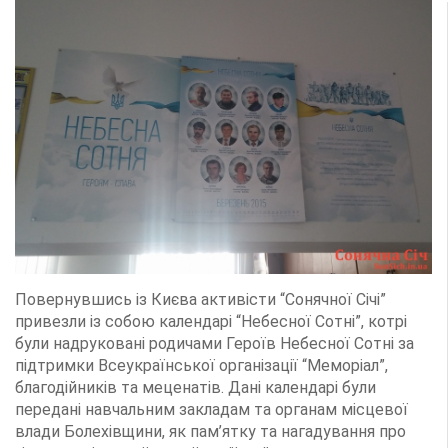
Повернувшись із Києва активісти “Сонячної Січі”
привезли із собою календарі “Небесної Сотні”, котрі
були надруковані родичами Героїв Небесної Сотні за
підтримки Всеукраїнської організації “Меморіал”,
благодійників та меценатів. Дані календарі були
передані навчальним закладам та органам місцевої
влади Болехівщини, як пам’ятку та нагадування про