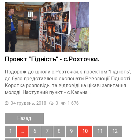
Проект "Гідність" - с.Розточки.
Подорож до школи с.Розточки, з проектом "Гідність",
де було представлено експонати Революції Гідності.
Коротка розповідь, та відповіді на цікаві запитання
молоді. Наступний пункт - с.Кальна....
04 грудень, 2018
0
1 676
Назад
1
...
6
7
8
9
10
11
12