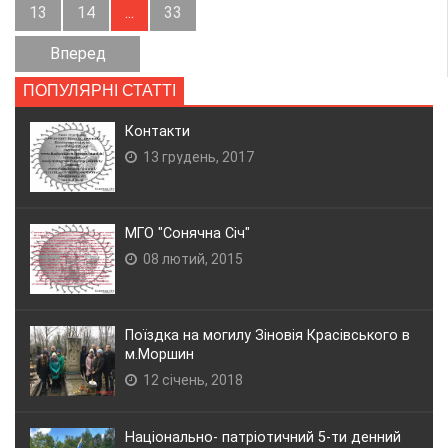
13
14
...
33
Вперед
ПОПУЛЯРНІ СТАТТІ
Контакти
13 грудень, 2017
МГО "Сонячна Січ"
08 лютий, 2015
Поїздка на могилу Зіновія Красівського в
м.Моршин
12 січень, 2018
Національно- патріотичний 5-ти денний