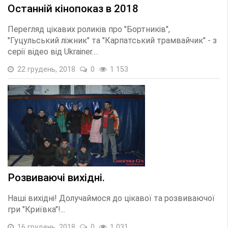
Останній кінопоказ в 2018
Перегляд цікавих роликів про "Бортників",
"Гуцульський ліжник" та "Карпатський трамвайчик" - з
серії відео від Ukrainer....
22 грудень, 2018
0
1 153
Розвиваючі вихідні.
Наші вихідні! Долучаймося до цікавої та розвиваючої
гри "Криївка"!...
16 грудень, 2018
0
1 031