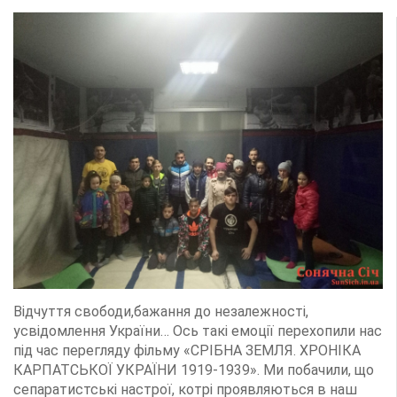
Відчуття свободи,бажання до незалежності,
усвідомлення України… Ось такі емоції перехопили нас
під час перегляду фільму «СРІБНА ЗЕМЛЯ. ХРОНІКА
КАРПАТСЬКОЇ УКРАЇНИ 1919-1939». Ми побачили, що
сепаратистські настрої, котрі проявляються в наш