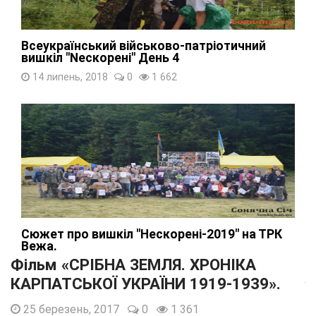
Всеукраїнський військово-патріотичний
вишкіл "Nескорені" День 4
14 липень, 2018
0
1 662
Сюжет про вишкіл "Нескорені-2019" на ТРК
Вежа.
Фільм «СРІБНА ЗЕМЛЯ. ХРОНІКА
17 липень, 2019
0
1 627
КАРПАТСЬКОЇ УКРАЇНИ 1919-1939».
25 березень, 2017
0
1 361