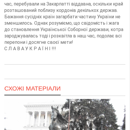
час, перебували на Закарпатті віддавна, оскільки край
розташований поблизу кордонів декількох держав.
Бажання сусідніх країн загарбати частину України не
зменшилось. Однак розуміємо, що свідомість і жага
до становлення Української Соборної держави, котра
зароджувалась тоді і розквітла в наш час, подолає всі
перепони і досягне своєї мети!
С Л А В А У К Р А Ї Н І !!!
СХОЖІ МАТЕРІАЛИ