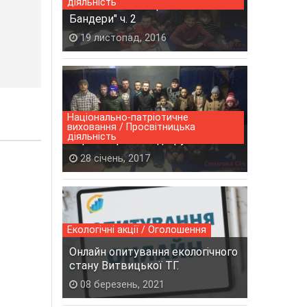
діяльність
Фільм - "Таємниці Степана
Бандери" ч. 2
19 листопад, 2016
Національно-патріотичне
виховання / Просвітницька
діяльність
Стрічка про бій під Крутами.
28 січень, 2017
Екологічні акції / Оголошення
Онлайн опитування екологічного
стану Витвицької ТГ.
08 березень, 2021