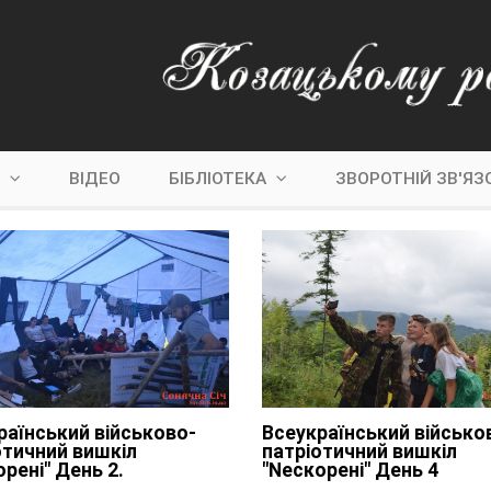
С
ВІДЕО
БІБЛІОТЕКА
ЗВОРОТНІЙ ЗВ'ЯЗ
раїнський військово-
Всеукраїнський військо
отичний вишкіл
патріотичний вишкіл
рені" День 2.
"Nескорені" День 4