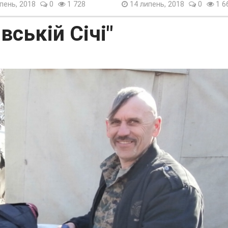
пень, 2018
0
1 728
14 липень, 2018
0
1 6
вській Січі"