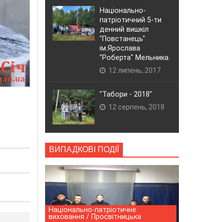
Національно-
патріотичний 5-ти
денний вишкіл
"Повстанець"
ім.Ярослава
"Роберта" Мельника.
12 липень, 2017
"Табори - 2018"
12 серпень, 2018
ВИПАДКОВІ ПОДІЇ
Національно-патріотичне
виховання / Просвітницька