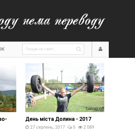
ОК
во-
День міста Долина - 2017
27 серпень, 2017
0
2 089