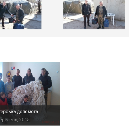
терська допомога
ерезень, 2015