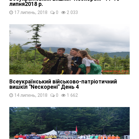
липня2018 р.
17 липень, 2018
0
2 033
Всеукраїнський військово-патріотичний
вишкіл "Nескорені" День 4
14 липень, 2018
0
1 662