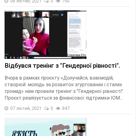
08 лютий, 2021
0
750
Відбувся тренінг з "Гендерної рівності".
Вчора в рамках проєкту «Долучайся, взаємодій,
створюй: молодь за розвиток згуртованих і сталих
громад» нам провели тренінг з "Гендерної рівності".
Проєкт реалізується за фінансової підтримки IOM...
07 лютий, 2021
0
847