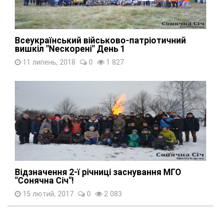
Всеукраїнський військово-патріотичний
вишкіл "Nескорені" День 1
11 липень, 2018
0
1 827
Відзначення 2-ї річниці заснування МГО
"Сонячна Січ"!
15 лютий, 2017
0
2 083