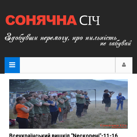
Всеукраїнський вишкіл "Nескорені"-11-16