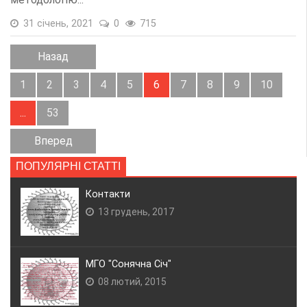
31 січень, 2021
0
715
Назад
1
2
3
4
5
6
7
8
9
10
...
53
Вперед
ПОПУЛЯРНІ СТАТТІ
Контакти
13 грудень, 2017
МГО "Сонячна Січ"
08 лютий, 2015