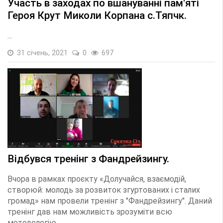
Участь в заходах по вшануванні пам'яті
Героя Крут Миколи Корпана с.Тяпчк.
...
31 січень, 2021
0
697
Відбувся тренінг з Фандрейзингу.
Вчора в рамках проєкту «Долучайся, взаємодій,
створюй: молодь за розвиток згуртованих і сталих
громад» нам провели тренінг з "Фандрейзингу". Даний
тренінг дав нам можливість зрозуміти всю
методологію...