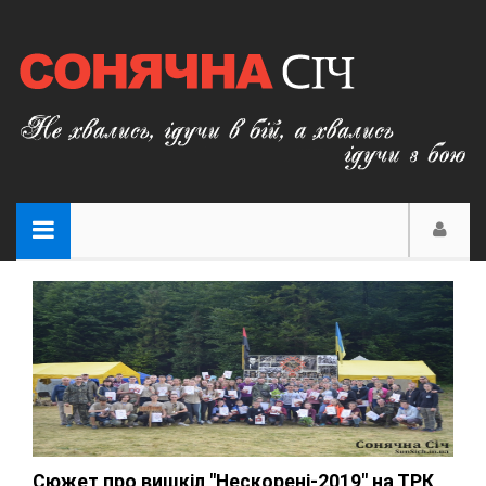
Сюжет про вишкіл "Нескорені-2019" на ТРК