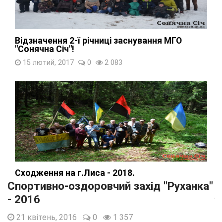
Відзначення 2-ї річниці заснування МГО
"Сонячна Січ"!
15 лютий, 2017
0
2 083
Сходження на г.Лиса - 2018.
Спортивно-оздоровчий захід "Руханка"
03 червень, 2018
0
1 551
- 2016
21 квітень, 2016
0
1 357