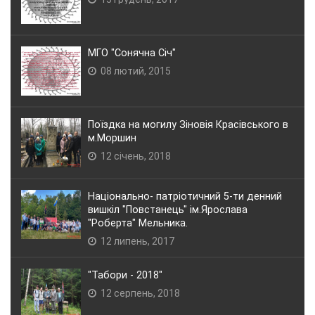
МГО "Сонячна Січ"
08 лютий, 2015
Поїздка на могилу Зіновія Красівського в
м.Моршин
12 січень, 2018
Національно- патріотичний 5-ти денний
вишкіл "Повстанець" ім.Ярослава
"Роберта" Мельника.
12 липень, 2017
"Табори - 2018"
12 серпень, 2018