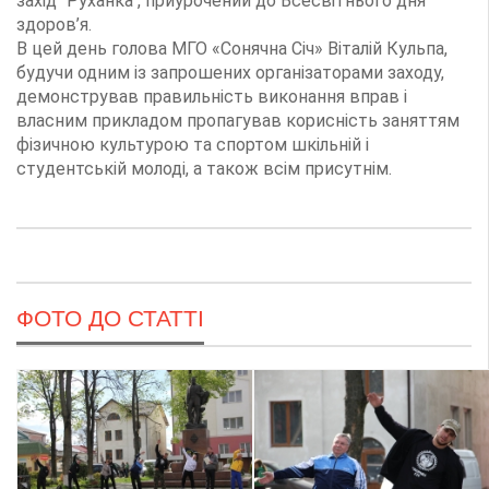
захід "Руханка", приурочений до Всесвітнього дня
здоров’я.
В цей день голова МГО «Сонячна Січ» Віталій Кульпа,
будучи одним із запрошених організаторами заходу,
демонстрував правильність виконання вправ і
власним прикладом пропагував корисність заняттям
фізичною культурою та спортом шкільній і
студентській молоді, а також всім присутнім.
ФОТО ДО СТАТТІ