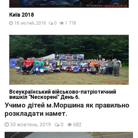
Київ 2018
18 лютий, 2018
0
1 778
Всеукраїнський військово-патріотичний
вишкіл "Nескорені" День 6.
Учимо дітей м.Моршина як правильно
16 липень, 2018
0
1 612
розкладати намет.
30 жовтень, 2019
0
682