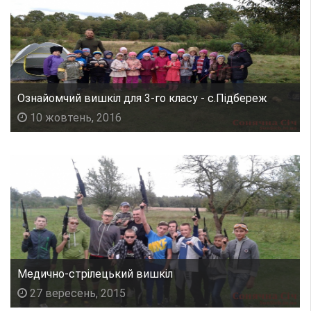
Ознайомчий вишкіл для 3-го класу - с.Підбереж
10 жовтень, 2016
Медично-стрілецький вишкіл
27 вересень, 2015