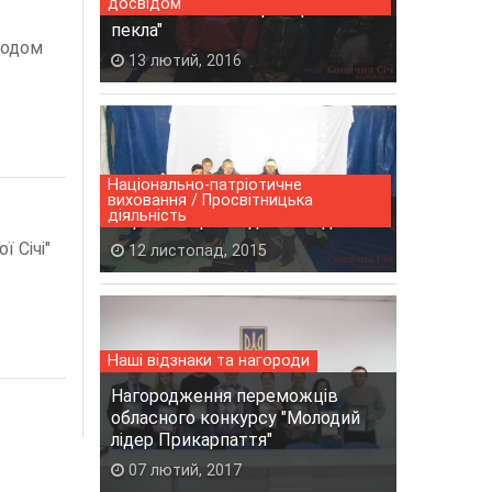
досвідом
Фільм "Іловайськ: репортаж із
пекла"
годом
13 лютий, 2016
Національно-патріотичне
виховання / Просвітницька
діяльність
Черговий фільм для молоді.
 Січі"
12 листопад, 2015
Наші відзнаки та нагороди
Нагородження переможців
обласного конкурсу "Молодий
лідер Прикарпаття"
07 лютий, 2017