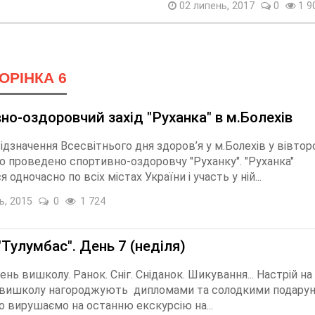
02 липень, 2017
0
1 9
ОРІНКА 6
но-оздоровчий захід "Руханка" в м.Болехів
ідзначення Всесвітнього дня здоров’я у м.Болехів у вівторо
ло проведено спортивно-оздоровчу "Руханку". "Руханка"
 одночасно по всіх містах України і участь у ній...
ь, 2015
0
1 724
"Тулумбас". День 7 (неділя)
ень вишколу. Ранок. Сніг. Сніданок. Шикування... Настрій на
 вишколу нагороджують дипломами та солодкими подарун
о вирушаємо на останню екскурсію на...