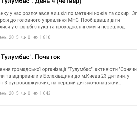
"Тулумбас". День 4 (четвер)
анку у нас розпочався вишкіл по метанні ножів та сокир. З
рсія до головного управління МНС. Пообідавши діти
ися у стрільбі з лука та проходженні смуги перешкод....
ень, 2015
0
1 810
"Тулумбас". Початок
ння громадської організації "Тулумбас", активісти "Сонячної
ли та відправили з Болехівщини до м.Києва 23 дитини, у
ті 3 супроводжуючих, на перший дитячо-юнацький...
ень, 2015
0
1 643