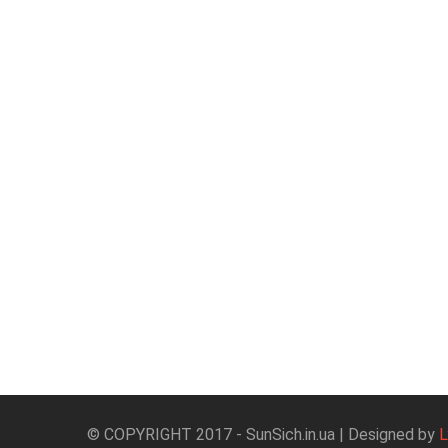
© COPYRIGHT 2017 - SunSich.in.ua | Designed by
L