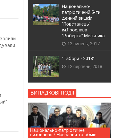
Національно-
патріотичний 5-ти
денний вишкіл
"Повстанець"
ім.Ярослава
"Роберта" Мельника.
зволили
12 липень, 2017
дували.
"Табори - 2018"
12 серпень, 2018
ВИПАДКОВІ ПОДІЇ
е
ій"
Національно-патріотичне
виховання / Навчання та обмін