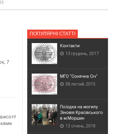
03
ПОПУЛЯРНІ СТАТТІ
Контакти
13 грудень, 2017
к, 7
МГО "Сонячна Січ"
08 лютий, 2015
Поїздка на могилу
Зіновія Красівського
 висоті!
в м.Моршин
ками.
12 січень, 2018