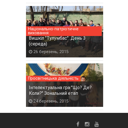
Національно-патріотичне
виховання
Вишкіл "Тулумбас". День 3
(середа)
26 березень, 2015
Просвітницька діяльність
Інтелектуальна гра "Що? Де?
Коли?" Зональний етап
24 березень, 2015