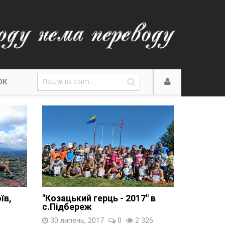
ОК
їв,
"Козацький герць - 2017" в
с.Підбереж
30 липень, 2017
0
2 326