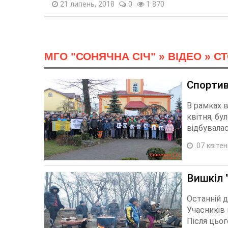
21 липень, 2018
0
1 870
МГО "СОНЯЧНА СІЧ"
»
ВІДЕО
» СТ
Спортив
В рамках в
квітня, бу
відбувалася
07 квітен
Вишкіл 
Останній д
Учасників
Після цьог