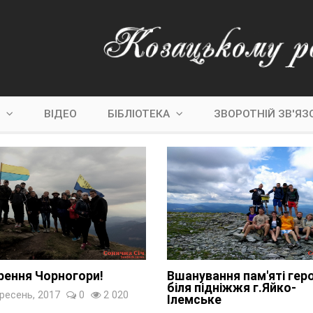
С
ВІДЕО
БІБЛІОТЕКА
ЗВОРОТНІЙ ЗВ'ЯЗ
рення Чорногори!
Вшанування пам'яті геро
біля підніжжя г.Яйко-
ресень, 2017
0
2 020
Ілемське