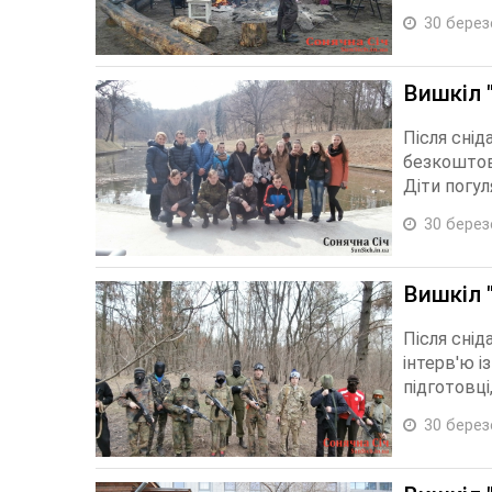
30 берез
Вишкіл 
Після снід
безкоштов
Діти погуля
30 берез
Вишкіл 
Після снід
інтерв'ю і
підготовці,
30 берез