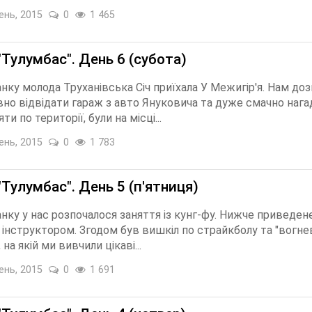
ень, 2015
0
1 465
"Тулумбас". День 6 (субота)
анку молода Труханівська Січ приїхала У Межигір'я. Нам до
но відвідати гараж з авто Януковича та дуже смачно нага
ти по території, були на місці...
ень, 2015
0
1 783
"Тулумбас". День 5 (п'ятниця)
анку у нас розпочалося заняття із кунг-фу. Нижче приведен
з інструктором. Згодом був вишкіл по страйкболу та "вогнев
 на якій ми вивчили цікаві...
ень, 2015
0
1 691