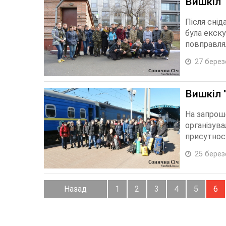
Вишкіл 
Після снід
була екску
повправлял
27 берез
Вишкіл 
На запроше
організува
присутнос
25 берез
Назад
1
2
3
4
5
6