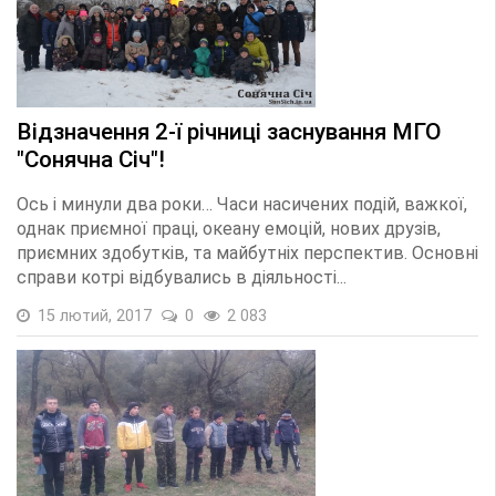
Відзначення 2-ї річниці заснування МГО
"Сонячна Січ"!
Ось і минули два роки… Часи насичених подій, важкої,
однак приємної праці, океану емоцій, нових друзів,
приємних здобутків, та майбутніх перспектив. Основні
справи котрі відбувались в діяльності...
15 лютий, 2017
0
2 083