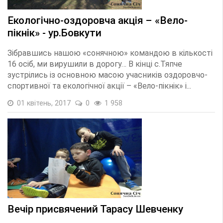
Екологічно-оздоровча акція – «Вело-
пікнік» - ур.Бовкути
Зібравшись нашою «сонячною» командою в кількості
16 осіб, ми вирушили в дорогу… В кінці с.Тяпче
зустрілись із основною масою учасників оздоровчо-
спортивної та екологічної акції – «Вело-пікнік» і...
01 квітень, 2017
0
1 958
Вечір присвячений Тарасу Шевченку