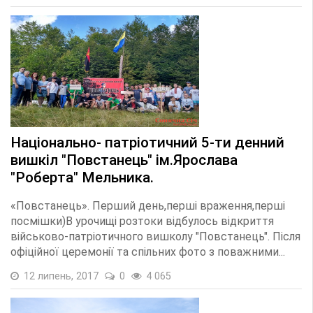
Національно- патріотичний 5-ти денний
вишкіл "Повстанець" ім.Ярослава
"Роберта" Мельника.
«Повстанець». Перший день,перші враження,перші
посмішки)В урочищі розтоки відбулось відкриття
військово-патріотичного вишколу "Повстанець". Після
офіційної церемонії та спільних фото з поважними...
12 липень, 2017
0
4 065