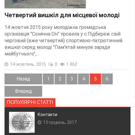
Четвертий вишкіл для місцевої молоді
14 жовтня 2015 року молодіжна громадська
організація "Сонячна Січ" провела у с.Підбереж свій
черговий (вже четвертий) спортивно-патріотичний
вишкіл серед молоді "Пам'ятай минуле заради
майбутнього",...
14 жовтень, 2015
0
1 862
Назад
1
2
3
4
5
6
Вперед
ПОПУЛЯРНІ СТАТТІ
Контакти
13 грудень, 2017