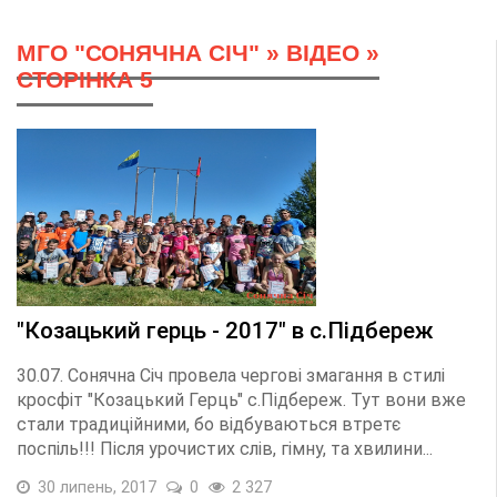
МГО "СОНЯЧНА СІЧ"
»
ВІДЕО
»
СТОРІНКА 5
"Козацький герць - 2017" в с.Підбереж
30.07. Сонячна Січ провела чергові змагання в стилі
кросфіт "Козацький Герць" с.Підбереж. Тут вони вже
стали традиційними, бо відбуваються втретє
поспіль!!! Після урочистих слів, гімну, та хвилини...
30 липень, 2017
0
2 327