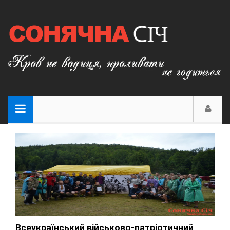
Всеукраїнський військово-патріотичний