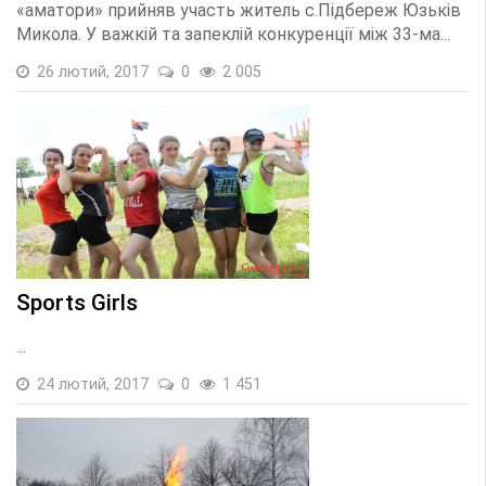
«аматори» прийняв участь житель с.Підбереж Юзьків
Микола. У важкій та запеклій конкуренції між 33-ма...
26 лютий, 2017
0
2 005
Sports Girls
...
24 лютий, 2017
0
1 451