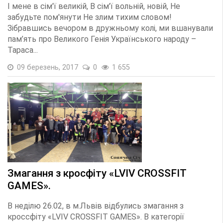
І мене в сім'ї великій, В сім'ї вольній, новій, Не
забудьте пом'янути Не злим тихим словом!
Зібравшись вечором в дружньому колі, ми вшанували
пам’ять про Великого Генія Українського народу –
Тараса...
09 березень, 2017
0
1 655
Змагання з кросфіту «LVIV CROSSFIT
GAMES».
В неділю 26.02, в м.Львів відбулись змагання з
кроссфіту «LVIV CROSSFIT GAMES». В категорії