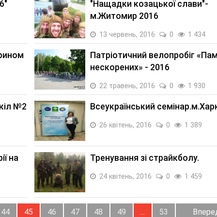
6"
"Нащадки козацької слави"-
м.Житомир 2016
13 червень, 2016
0
1 434
урином
Патріотичний велопробіг «Пам
нескорених» - 2016
22 травень, 2016
0
1 930
кіл №2
Всеукраїнський семінар.м.Хар
26 квітень, 2016
0
1 389
ії на
Тренування зі страйкболу.
24 квітень, 2016
0
1 459
44
45
46
47
48
49
...
53
Впере