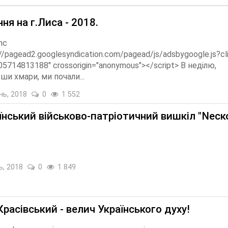
ня на г.Лиса - 2018.
nc
://pagead2.googlesyndication.com/pagead/js/adsbygoogle.js?cl
5714813188" crossorigin="anonymous"></script> В неділю,
и хмари, ми почали...
нь, 2018
0
1 552
їнський військово-патріотичний вишкіл "Nеск
ь, 2018
0
1 849
Красівський - велич Українського духу!