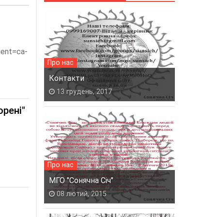
ient=ca-
Про нас
Контакти
13 грудень, 2017
орені"
Про нас
МГО "Сонячна Січ"
08 лютий, 2015