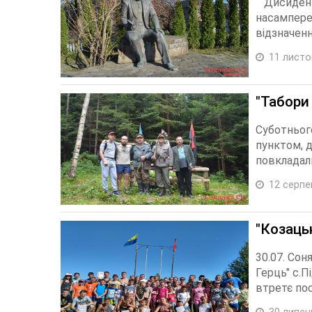
Дисидент,
насампере
відзначенні
11 листо
"Табори 
Суботньог
пунктом, 
повкладали
12 серпе
"Козаць
30.07. Сон
Герць" с.
втретє посп