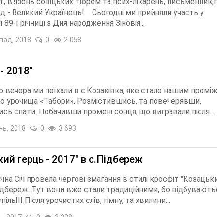
 в'язень совіцьких тюрем та псих-лікарень, письменник,п
д - Великий Українець! Сьогодні ми прийняли участь у
 89-ї річниці з Дня народження Зіновія...
пад, 2018
0
2 058
- 2018"
о вечора ми поїхали в с.Козаківка, яке стало нашим промі
до урочища «Табори». Розмістившись, та повечерявши,
сь спати. Побачивши промені сонця, що вигравали після...
нь, 2018
0
3 693
кий герць - 2017" в с.Підбереж
ячна Січ провела чергові змагання в стилі кросфіт "Козацьк
Підбереж. Тут вони вже стали традиційними, бо відбувають
іль!!! Після урочистих слів, гімну, та хвилини...