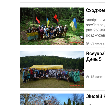
Сходжен
<script asy
src="https
pub-963960
роздмухавш
03 черве
Всеукра
День 5
...
15 липен
Зіновій 