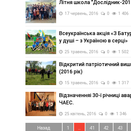
Літня школа "Дослідник-201
17 червень, 2016
0
1 406
Всеукраїнська акція «З Бат
у душі – з Україною в серці»
25 травень, 2016
0
1 502
Відкритий патріотичний виш
(2016 рік)
15 травень, 2016
0
1 317
Відзначенняі 30-ї річниці авар
ЧАЕС.
25 квітень, 2016
0
1 346
Назад
1
...
41
42
43