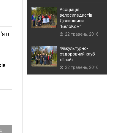
Асоціація
велосипедистів
Долинщини
"ВелоКом"
'яті
22 травень, 2016
Фізкультурно-
оздоровчий клуб
«Плай».
ків
22 травень, 2016
д