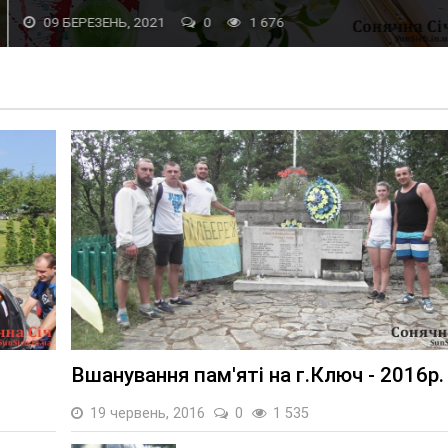
09 БЕРЕЗЕНЬ, 2021
0
1 676
Вшанування пам'яті на г.Ключ - 2016р.
19 червень, 2016
0
1 535