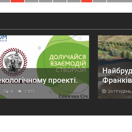
Найбрудніша рі
чному проекті.
Франківської о
 377
20 ГРУДЕНЬ, 2021
0