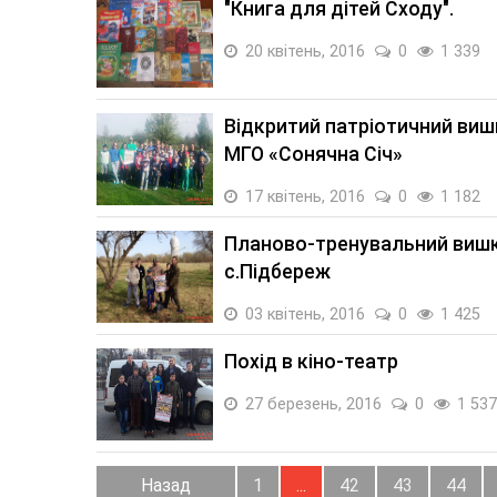
"Книга для дітей Сходу".
20 квітень, 2016
0
1 339
Відкритий патріотичний виш
МГО «Сонячна Січ»
17 квітень, 2016
0
1 182
Планово-тренувальний вишк
с.Підбереж
03 квітень, 2016
0
1 425
Похід в кіно-театр
27 березень, 2016
0
1 537
Назад
1
...
42
43
44