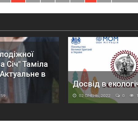
Найбрудніша рі
чному проекті.
Франківської о
 375
20 ГРУДЕНЬ, 2021
0