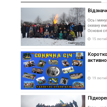
Відзначе
Ось і мину
океану емо
Основні сп
15 лютий
Коротко
активнос
...
19 лютий
Підкорен