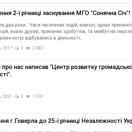
ння 2-ї річниці заснування МГО "Сонячна Січ"!
ли два роки… Часи насичених подій, важкої, однак приємної 
цій, нових друзів, приємних здобутків, та майбутніх персп
рави котрі відбувались в діяльності...
, 2017
0
2 083
 про нас написав "Центр розвитку громадсько
ті".
, 2021
0
1 318
ня г.Говерла до 25-ї річниці Незалежності Ук