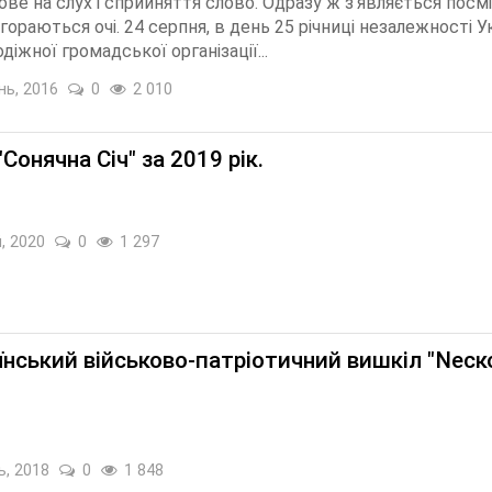
ове на слух і сприйняття слово. Одразу ж з’являється посм
загораються очі. 24 серпня, в день 25 річниці незалежності У
діжної громадської організації...
нь, 2016
0
2 010
"Сонячна Січ" за 2019 рік.
, 2020
0
1 297
їнський військово-патріотичний вишкіл "Nеск
ь, 2018
0
1 848