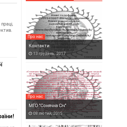
праці,
ектив.
Про нас
Контакти
13 грудень, 2017
ї
Про нас
МГО "Сонячна Січ"
08 лютий, 2015
раїни!