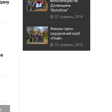
велосипедистів
йдану
Долинщини
"ВелоКом"
22 травень, 2016
Фізкультурно-
оздоровчий клуб
«Плай».
22 травень, 2016
на
д