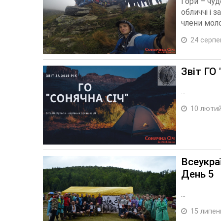
Гори – чуд
обличчі і 
члени моло
24 серпе
Звіт ГО 
...
10 лютий
Всеукра
День 5
...
15 липен