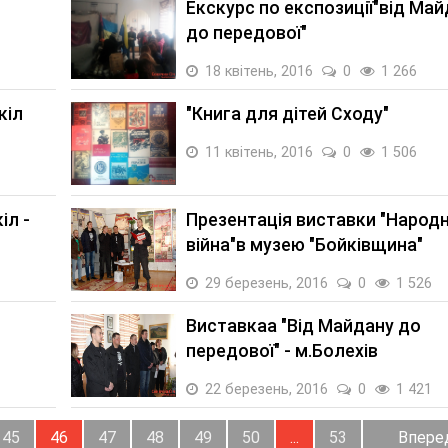
Екскурс по експозиції"від Ма
до передової"
18 квітень, 2016
0
1 266
кіл
"Книга для дітей Сходу"
11 квітень, 2016
0
1 506
іл -
Презентація виставки "Народ
війна"в музею "Бойківщина"
29 березень, 2016
0
1 526
Виставкаа "Від Майдану до
передової" - м.Болехів
22 березень, 2016
0
1 421
45
46
47
48
49
50
...
53
Впере