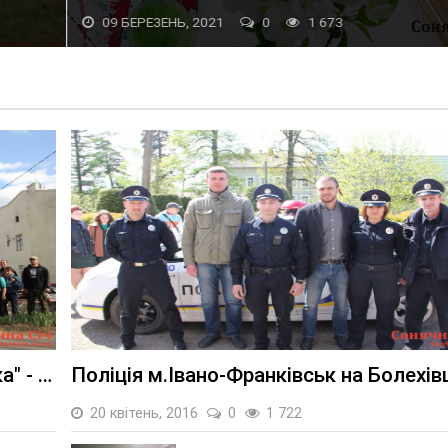
09 БЕРЕЗЕНЬ, 2021
0
1 673
Спортивно-оздоровчий захід "Руханка" - 2016
Поліція м.Івано-Франківськ на Болехів
20 квітень, 2016
0
1 722